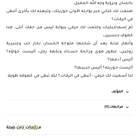
بالجنان وبرؤية وجه الله الجميل.
صنفت لك كتابي عبر بوابته الأولى حوريتك، وتبعته لك بأخرى أتبقى
في الرفات؟
ثم إسماعيليات وختمت لك حرفي ببوابة ليس من حقك أنثى. هنا
كهوف جنسين،
وأنهار عذبة بعد أن شابتها ملوحة الخسار، بخار حب وعنبرية
زوجين، عطور هوى ورائحة حسناء ونكهة رجل، أليست حواؤه؟
أليس آدمها؟
أليست حوريته؟ أليس حبيبها؟
لذا أسميت لك حرفي : أتبقى في الرفات؟ لئلا تبقى في كهوفه طويلا
المؤلف
مراجعات (0)
منتجات ذات صلة