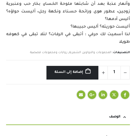
وأنهار عذبة بعد أن شابتها ملوحة الخسار، بخار حب وعنبرية
زوجين، عطور هوى ورائحة حسناء ونكهة رجل، أليست حواؤه؟
أليس آدمها؟
أليست حوريته؟ أليس حبيبها؟
لذا أسميت لك حرفي : أتبقى في الرفات؟ لئلا تبقى في كهوفه
طويلا
التصنيفات:
المجموعات والدواوين الشعرية
,
روايات ومجموعات قصصية
إضافة إلى السلة
الوصف