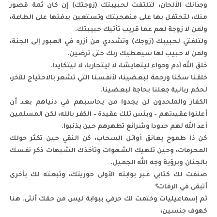
وجدانك الألحان، لتلتفت لحبيبتك (زوجتك) إن كان ثمة قصور
منك، لتحتفل بها على منهجيتك وتستعين بدفئها على الطاعة،
ولمن لا زوجة لهم عما قريب تأتيك حبيبتك.
ولتلفتي لحبيبك (زوجك) وتشددي من أزره في العبور إلى الجنة،
ولمن لا حبيب لها سيعطيك ربك حتى ترضين.
خلق الله آدم وحواء ليتعايشا، لا ليتحاربا، لا ليتكايدا.
خلقنا سكنا ورحمة لبعضينا، لأنفسنا التي تشعر بالاحتياج للآخر،
لحكم ربانية جعلنا بحاجة لبعضينا.
الكفار والملحدون لن يجدوا من يحاسبهم في دنياهم بعد أن
أعلنوا عقيدتهم – وبئس تلك عقيدة – الكفر بالله، لكن المسلمين
أعد الله لهم حدودا وشرائع تطهرهم حين يذنبوا.
كن ذا طموح يعانق أوائل السحاب، كن النقي حين تكثر حولك
المحرمات، وحين تلهيك الشهوات وتأخذك الشبهات ذكر نفسك
بالجنان وبرؤية وجه الله الجميل.
صنفت لك كتابي عبر بوابته الأولى حوريتك، وتبعته لك بأخرى
أتبقى في الرفات؟
ثم إسماعيليات وختمت لك حرفي ببوابة ليس من حقك أنثى. هنا
كهوف جنسين،