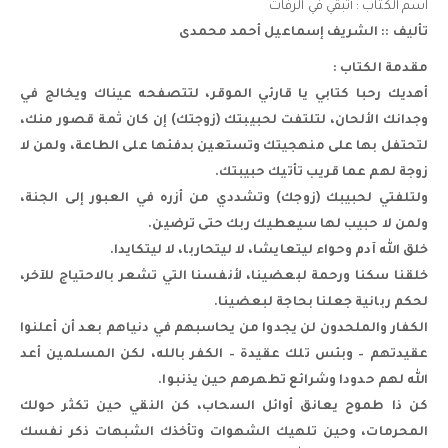
اسم الكتاب : أتبقي في الرفات
تأليف :: الشريف إسماعيل أحمد محمدى
مقدمة الكتاب :
أهديك رحبا كتابي يا قارئي الموقر، لتتصفحه عيناك ويخالج في
وجدانك الألحان، لتلتفت لحبيبتك (زوجتك) إن كان ثمة قصور منك،
لتحتفل بها على منهجيتك وتستعين بدفئها على الطاعة، ولمن لا
زوجة لهم عما قريب تأتيك حبيبتك.
ولتلفتي لحبيبك (زوجك) وتشددي من أزره في العبور إلى الجنة،
ولمن لا حبيب لها سيعطيك ربك حتى ترضين.
خلق الله آدم وحواء ليتعايشا، لا ليتحاربا، لا ليتكايدا.
خلقنا سكنا ورحمة لبعضينا، لأنفسنا التي تشعر بالاحتياج للآخر،
لحكم ربانية جعلنا بحاجة لبعضينا.
الكفار والملحدون لن يجدوا من يحاسبهم في دنياهم بعد أن أعلنوا
عقيدتهم – وبئس تلك عقيدة – الكفر بالله، لكن المسلمين أعد
الله لهم حدودا وشرائع تطهرهم حين يذنبوا.
كن ذا طموح يعانق أوائل السحاب، كن النقي حين تكثر حولك
المحرمات، وحين تلهيك الشهوات وتأخذك الشبهات ذكر نفسك