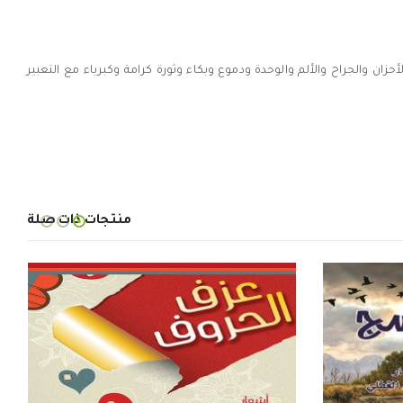
زان والجراح والألم والوحدة ودموع وبكاء وثورة كرامة وكبرياء مع التعبير
منتجات ذات صلة