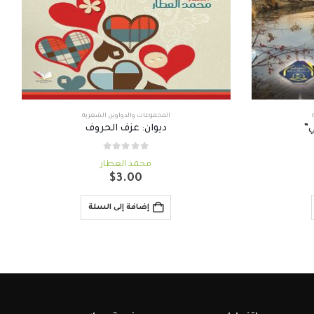
المجموعات والدواوين الشعرية
ا
ي”
ديوان: عزف الحروف
out of 5
0
محمد العطار
سعر
$
3.00
حالي
:
إضافة إلى السلة