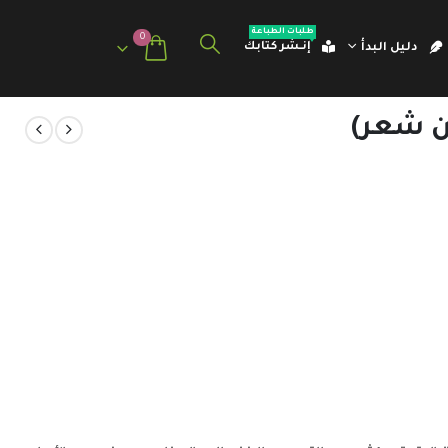
طلبات الطباعة
0
إنـشر كتابك
دليل البدأ
ن شعر)