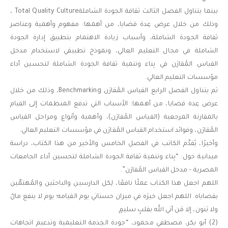
بينما يتناول الفصل الثالث ثقافة الجودة الشاملةTotal Quality Culture ،
وذلك من خلال عرض عِدة قضايا، من أهمها: مفهوم وأهمية وعناصر
ثقافة الجودة الشاملة، وأسباب زيادة الاهتمام بتطبيق إدارة الجودة
الشاملة في مجال التعليم العالي، ونموذج تطبيقي لاستخدام مدخل
القياس المُقارَن في بِناء وتنمية ثقافة الجودة الشاملة لتحسين أداء
مؤسسات التعليم العالي.
ثم يتناول الفصل الرابع القياس المُقارَن Benchmarking، وذلك من خلال
عرض عِدة قضايا، من أهمها: الأسباب التي تدفع المنظمات إلى القيام
بالمقارنة المرجعية (القياس المُقارَن)، وأهمية وأنواع ومراحل القياس
المُقارَن، وفوائد استخدام القياس المُقارَن في مؤسسات التعليم العالي.
وأخيرًا، يُقدِّم الكاتب في الفصل الخامس والأخير من هذا الكتاب، دراسة
ميدانية حول: “بِناء وتنمية ثقافة الجودة الشاملة لتحسين أداء الجامعات
المصرية – مدخل القياس المُقارَن”.
اللهم اجعل هذا الكتاب عملًا نافعًا، لِكل الدارسين والباحثين والمُهتمِّين
بقضاياه. اللهم اجعل خيرَه في ميزان حسناتي يوم القيامه؛ يوم لا ينفع مالٌ
ولا بَنون، إلا مَن أتي الله بقلبٍ سليمٍ.
(2) أبو بكر، مصطفي محمود، “جودة الخِدمة التعليمية وتدعيم اتجاهات