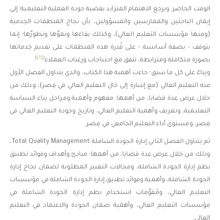
الوقت الحاضر. ويرجع الاهتمام المتزايد بقضية جودة العملية التعليمية؛ إلى
إيمان الباحثين والممارسين والمسؤولين، بأن نجاح المنظمات الخِدمية
(ومنها مؤسسات التعليم العالي)، وكذلك بقاءَها ونموَّها وتطورَّها؛ إنما
يتوقف – بصفة أساسية – على قُدرة هذه المنظمات على تقديم خِدماتها
)
[1]
(
بصورة متكاملة ومترابطة، تتفق مع احتياجات ورغبات العملاء
.
وبِناءً على كل ما سبق؛ جاءت أهمية هذا الكتاب، والذي يتناول الفصل الأول
منه التعليم العالي (مع إشارة إلى حَال التعليم العالي في مِصر)، وذلك من
خلال عرض عِدة قضايا، من أهمها: مفهوم وأهمية ومراحل بِناء السياسة
التعليمية، وتعريف وأهمية التعليم العالي، وتاريخ وجودة التعليم العالي في
مِصر، ومستوى أداء التعليم الجامعي في مِصر.
ثم يتناول الفصل الثاني إدارة الجودة الشاملة Total Quality Management،
وذلك من خلال عرض عِدة قضايا، من أهمها: مبادئ وأهداف وفوائد تطبيق
نظم إدارة الجودة الشاملة، ومجالات التغيير المطلوبة لضمان نجاح إدارة
الجودة الشاملة، وأهمية وفوائد تطبيق إدارة الجودة الشاملة في مؤسسات
التعليم العالي، ومُقوِّمات استخدام نظم إدارة الجودة الشاملة في
مؤسسات التعليم العالي، وأهمية ضمان الجودة والاعتماد في التعليم
العالي.