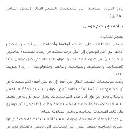
إدارة الجودة الشاملة في مؤسسات التعليم العالي (مدخل القياس
المُقارَن)
د. أحمد إبراهيم موسى
تقديم الكتاب ::
تسعى المنظمات على اختلاف أنواعها وأحجامها، إلى تحسين وتطوير
أدائها؛ من أجل الوصول إلى أعلى درجة مُمكِنة من رضاء العملاء (الداخليين
والخارجيين)، في ضوء الإمكانيات والموارد المتاحة، وفي ظل عوامل بيئية
(اقتصادية، واجتماعية، وسياسية، وثقافية، وتكنولوجية . . . إلخ) سريعة
التغير.
وتُعد مؤسسات التعليم العالي من أهم (إن لم تكن أهم) المؤسسات في
أي مجتمع؛ حيث أنها تمدُّه بكافة أنواع الكوادر البشرية المؤهَّلَة للعمل
والإنتاج، ومن ثَم؛ فإن أداء هذه المؤسسات، يُمثل حجر الزاوية في عملية
التنمية الاقتصادية والاجتماعية المُستهدَفة، وذلك، لِما له من تأثير جوهري
على كافة العمليات الإنتاجية في شتى مجالات الحياة.
إن جودة الخِدمة بصفة عامة، وجودة العملية التعليمية بصفة خاصة، وإدارة
الجودة الشاملة بصفة أخص، من المجالات التي تحظى باهتمام كبير في