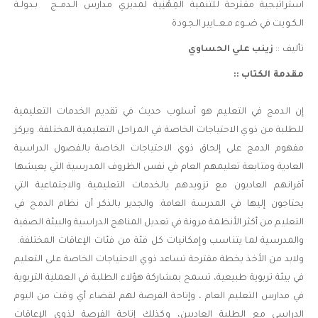
استراتيجية مقترحة للتنمية المِهْنِية لمديري مدارس الـدمــج بـدولـة
الـكـويت في ضــوء مـعــايير الـجـودة
تأليف ::
زينب علي الحساوي
مقدمة الكتاب ::
إن الدمج في التعليم هو أسلوب حديث في تقديم الخدمات التعليمية
للطلبة من ذوي الاحتياجات الخاصة في المراحل التعليمية المختلفة. ويركز
مفهوم الدمج على إلحاق ذوي الاحتياجات الخاصة بالفصول الدراسية
العادية ومتابعة تعليمهم العام في نفس الظروف المدرسية التي يعيشها
أقرانهم العاديون مع تزويدهم بالخدمات التعليمية والاجتماعية التي
يحتاجون إليها في المدرسة العامة. والجدير بالذكر أن نظام الدمج في
التعليم من أكثر الأنظمة مرونة في تعديل المناهج الدراسية والبيئة الصفية
والمدرسية لما يتناسب وإمكانيات كل فئة من فئات الإعاقات المختلفة.
ولابد من الأخذ بخطة مقترحة تساعد ذوي الاحتياجات الخاصة على التعليم
في بيئة تربوية طبيعية، تسمح بمشاركة هؤلاء الطلبة في العملية التربوية
في مدارس التعليم العام ، وإتاحة الفرصة لهم لقضاء أي وقت من اليوم
الدراسي مع الطلبة العاديين، وكذلك إتاحة الفرصة لذوى الإعاقات