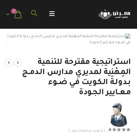
0
استراتيجية مقترحة للتنمية
المِهْنِية لمديري مدارس الـدمــج
بـدولـة الـكـويت في ضــوء
مـعــايير الـجـودة
( لا توجد مراجعات بعد. )
out of 5
0