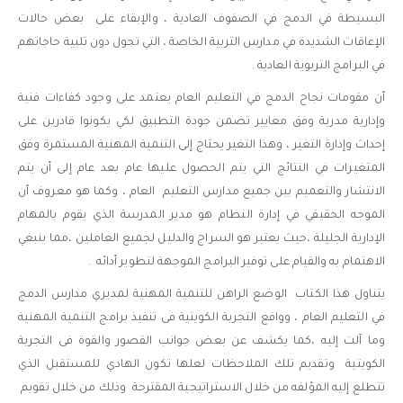
البسيطة في الدمج في الصفوف العادية ، والإبقاء على بعض حالات
الإعاقات الشديدة في مدارس التربية الخاصة ، التي تحول دون تلبية حاجاتهم
في البرامج التربوية العادية .
أن مقومات نجاح الدمج في التعليم العام يعتمد على وجود كفاءات فنية
وإدارية مدربة وفق معايير تضمن جودة التطبيق لكي يكونوا قادرين على
إحداث وإدارة التغير ، وهذا التغير يحتاج إلى التنمية المهنية المستمرة وفق
المتغيرات في النتائج التي يتم الحصول عليها عام بعد عام إلى أن يتم
الانتشار والتعميم بين جميع مدارس التعليم العام ، وكما هو معروف أن
الموجه الحقيقي في إدارة النظام هو مدير المدرسة الذي يقوم بالمهام
الإدارية الجليلة ،حيث يعتبر هو السراج والدليل لجميع العاملين ،مما ينبغي
الاهتمام به والقيام على توفير البرامج الموجهة لتطوير أدائه .
يتناول هذا الكتاب الوضع الراهن للتنمية المهنية لمديري مدارس الدمج
في التعليم العام ، وواقع التجربة الكويتية فى تنفيذ برامج التنمية المهنية
وما آلت إليه ،كما يكشف عن بعض جوانب القصور والقوة فى التجربة
الكويتية وتقديم تلك الملاحظات لعلها تكون الهادي للمستقبل الذي
تتطلع إليه المؤلفه من خلال الاستراتيجية المقترحة وذلك من خلال تقويم