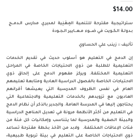
$
14.00
ستراتيجية مقترحة للتنمية المِهْنِية لمديري مدارس الـدمــج
بـدولـة الـكـويت في ضــوء مـعــايير الـجـودة
تأليف ::
زينب علي الحساوي
إن الدمج في التعليم هو أسلوب حديث في تقديم الخدمات
التعليمية للطلبة من ذوي الاحتياجات الخاصة في المراحل
التعليمية المختلفة. ويركز مفهوم الدمج على إلحاق ذوي
الاحتياجات الخاصة بالفصول الدراسية العادية ومتابعة تعليمهم
العام في نفس الظروف المدرسية التي يعيشها أقرانهم
العاديون مع تزويدهم بالخدمات التعليمية والاجتماعية التي
يحتاجون إليها في المدرسة العامة. والجدير بالذكر أن نظام الدمج
في التعليم من أكثر الأنظمة مرونة في تعديل المناهج الدراسية
والبيئة الصفية والمدرسية لما يتناسب وإمكانيات كل فئة من
فئات الإعاقات المختلفة. ولابد من الأخذ بخطة مقترحة تساعد
ذوي الاحتياجات الخاصة على التعليم في بيئة تربوية طبيعية،