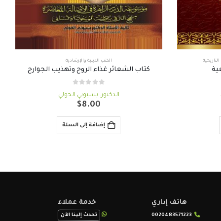
لتاريخية
الكتب الدينية والإرشادية
ية
كتاب الشعائر غذاء الروح وتهذيب الجوارح
out of 5
0
الدكتور. بسيوني الخولي
سعر
$
8.00
حالي
:
إضافة إلى السلة
هاتف إداري
خدمة عملاء
0020483571223
تحدث إلينا الآن