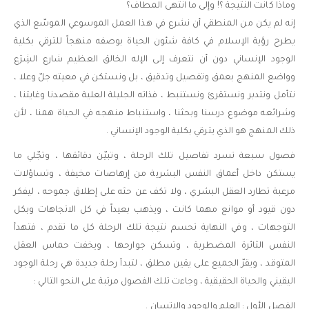
وماذا كانت النتيجة ؟! وإلى ما انتهى المطاف؟
إنه لم يكن من المنطقي أن نشرع في هذا العمل الموسوعي الموسّع الذي
يطرح رؤية الإسلام في كافة شئون الحياة بوصفه منهجاً للترقي بكلية
الوجود الإنساني دون أن نتعرف إلى الإله الخالق العظيم شارع الشِرَع
وواضع المنهج بعمق وتفصيل وتدقيق ، بل ونستكن في معيته جلّ وعلا ،
نتأمل ونتدبر ونستقرئ ونستنبط ، فذاته الجليلة العلية مقصدنا وغايتنا ،
وشرائعه موضوع درسنا وبحثنا ، واستنباط منهجه في الحياة همنا ، لأن
ذلك المنهج هو الذي يترقي بكلية الوجود الإنساني .
فصول سبعة تسرد تفاصيل تلك الرحلة ، وتبيّن دقائقها ، وتجّلي ما
يستكن داخل أعماق النفس البشرية من إرهاصات مخيفة ، وتساؤلات
مرعبة تطارد العقل البشري ، ولا تكف عن حثه على إطلاق جموحه ، ليفكر
دون قيود أو موانع مهما كانت ، ويذهب بعيداً في كل الاتجاهات وبكل
التوجهات ، وفي النهاية تحسم نتيجة تلك الرحلة كل ما تقدم ، فتهدأ
النفس الثائرة المضطربة ، وتسكن جوارحها ، ويخفت حماس العقل
المتوقد ، ويقرّ الجميع على يقين مطلق ، لتبدأ رحلة جديدة هي رحلة الوجود
اليقيني والحياة الحقيقية ، وجاءت تلك الفصول مرتبة على النحو التالي :
الفصل الأول : العلم والوجود والإتسان .