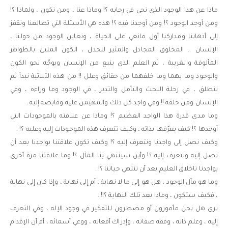
ماذا عن هذا الوجود الذي نحي في رحابه ؟! وماذا عنا ، ومن نكون ، ولماذا ؟!
ومن أوجد الوجود ؟! ومن أوجدنا فيه ؟! هذه هي الأسئلة التي تطالعنا وتقفز
إلى أذهاننا ومداركنا أول مانعي على الحياة ، ونعاين الوجود من حولنا ،
الإنسان .. المخلوق المجادل والمثير للجدل ، الكون المليئ بالظواهر
المألوفة والغريبة ، ثم العلم الذي ينبع من الإنسان ويوجّه نحو الكون
والوجود وما بهما وما خلفهما من حقائق وعلل !! من هذه الثلاثية نبدأ ثم
ننطلق ، في رحلة البحث والتأمل والتدبر ، في الوجود وما وراءه ، وفي
الإنسان ومن خلقه !! وفي واجد كل ذلك والمهيمن عليه وقابضه إليه .
وما مدى قدرة هذا الواجد العظيم ؟! وماذا عن علاقته بالموجودات التي
أوجدها ؟! كيف يعرّفها بذاته ، وكيف تتعرف هذه الموجودات إليه وعليه ؟! .
وكيف نصل إلى واجدنا ونتعرف إليه ؟! وكيف تكون علاقتنا بواجدنا بعد أن
نصل إليه ونتعرف إليه ؟! وأين سينتهي بنا المآل ؟! وما علاقتنا مرة أخرى
بواجدنا تاخلاق العليم بعد أن تنتهي حياتنا ؟! .
وما هو مآل الوجود ، هل هو إلى ما لا نهاية ، أم إلى نهاية ، وإذا كان إلى نهاية
، فكيف ستكون ، وماذا بعد تلك النهاية ؟!! .
ترى هل نحن مأمورون أو مضطرون للتفكير في وجود الإله ، وفي التعرف
إليه ، وعلم ذاته ، وفقه صفاته ، وإدراك أفعاله ، ووعي أسمائه ، أم أن الإقدام