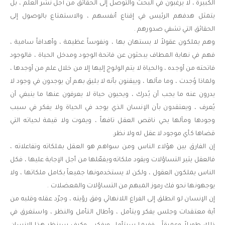
الكبيرة ، لا يرغبون في البحث والتوصل إلى الحقائق من أجل نشر العلم ، بل
يتمثل هدفهم الرئيس في إقناع أنفسهم ، والاستمتاع بالوصول إلى
الحقائق التي تشفي صدورهم .
وهم يملكون عقولاً لا يستهان بها ، ونفوساً عظيمة ، وأهدافاً سامية ،
فهم في نهاية المطاف يبحثون عن فاتحة الوجود ومدخل الحياة ، فالوجود
فاتحته من أوجده ، والحياة لا يتم الولوج إليها إلا من خلال علم من أوجدها ،
ولماذا وُجدت ، وما مآلها ، وييقنون بأنه لا يليق بهم أن يوجدون في وجود لا
يدرون عنه ما يجب أن يُدرك ، ويحيون حياة لا يعرفون عنها ما ينبغي أن
يُعرف ، ويعتقدون بأن الإنسان الذي يوجد في الحياة ولا يفكر في سبب
وجودها ومآلها يحي ناقص العقل تافهاً ، ويموت ولا قيمة لحياته التي
قضاها كأي موجود لا عقل له ولا نظر.
إن الفارق بين هؤلاء الناس ومن سواهم هو العقل بملكاته وتفاعلاته ،
فالعقل يثير التساؤلات ويقود ملكاته ويفعّلها من أجل الإجابة عليها ، فكل
الناس يملكون العقول ، ولكن لا يستخدمونها جميعاً بكامل ملكاتها ، ولا
يوجهونها نحو فك رموز المبهم من التساؤلات والمعضلات .
إن الإنسان لو انطلق إلى الفراغ اللانهائي وفق رؤيته ، وجرّد عقله وقلبه من
أية معتقدات وجلس يفكر ويتأمل ، وأطال التأمل والنظر ، واستغرق في