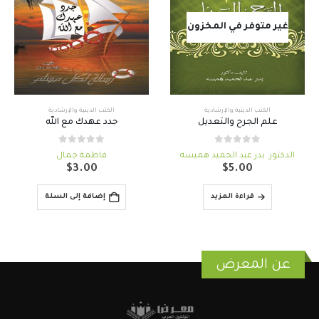
غير متوفر في المخزون
الكتب الدينية والإرشادية
الكتب الدينية والإرشادية
علم الجرح والتعديل
جدد عهدك مع الله
out of 5
0
out of 5
0
الدكتور. بدر عبد الحميد هميسه
فاطمة جمال
$
3.00
$
5.00
قراءة المزيد
إضافة إلى السلة
عن المعرض