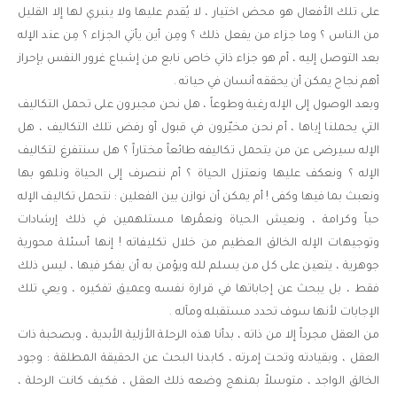
على تلك الأفعال هو محض اختيار ، لا يُقدم عليها ولا ينبري لها إلا القليل
من الناس ؟ وما جزاء من يفعل ذلك ؟ ومِن أين يأتي الجزاء ؟ مِن عند الإله
بعد التوصل إليه ، أم هو جزاء ذاتي خاص نابع من إشباع غرور النفس بإحراز
أهم نجاح يمكن أن يحققه أنسان في حياته .
وبعد الوصول إلى الإله رغبة وطوعاً ، هل نحن مجبرون على تحمل التكاليف
التي يحملنا إياها ، أم نحن مخيّرون في قبول أو رفض تلك التكاليف ، هل
الإله سيرضى عن من يتحمل تكاليفه طائعاً مختاراً ؟ هل سنتفرغ لتكاليف
الإله ؟ ونعكف عليها ونعتزل الحياة ؟ أم ننصرف إلى الحياة ونلهو بها
ونعبث بما فيها وكفى ! أم يمكن أن نوازن بين الفعلين : نتحمل تكاليف الإله
حباً وكرامة ، ونعيش الحياة ونعمُرها مستلهمين في ذلك إرشادات
وتوجيهات الإله الخالق العظيم من خلال تكليفاته ! إنها أسئلة محورية
جوهرية ، يتعين على كل من يسلم لله ويؤمن به أن يفكر فيها ، ليس ذلك
فقط ، بل يبحث عن إجاباتها في قرارة نفسه وعميق تفكيره ، ويعي تلك
الإجابات لأنها سوف تحدد مستقبله ومآله .
من العقل مجرداً إلا من ذاته ، بدأنا هذه الرحلة الأزلية الأبدية ، وبصحبة ذات
العقل ، وبقيادته وتحت إمرته ، كابدنا البحث عن الحقيقة المطلقة : وجود
الخالق الواجد ، متوسلاً بمنهج وضعه ذلك العقل ، فكيف كانت الرحلة ،