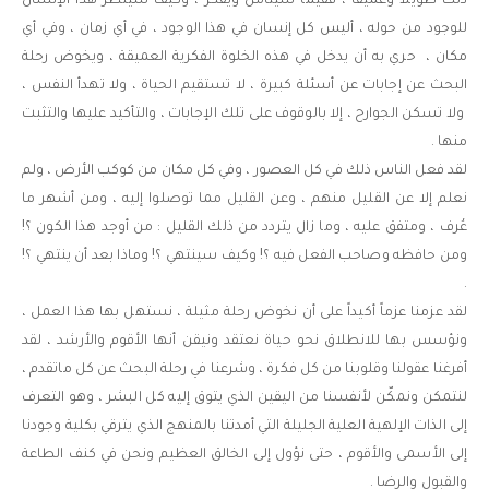
ذلك طويلاً وعميقاً ، ففيما سيتأمل ويفكر ، وكيف سينظر هذا الإنسان
للوجود من حوله ، أليس كل إنسان في هذا الوجود ، في أي زمان ، وفي أي
مكان ، حري به أن يدخل في هذه الخلوة الفكرية العميقة ، ويخوض رحلة
البحث عن إجابات عن أسئلة كبيرة ، لا تستقيم الحياة ، ولا تهدأ النفس ،
ولا تسكن الجوارح ، إلا بالوقوف على تلك الإجابات ، والتأكيد عليها والتثبت
منها .
لقد فعل الناس ذلك في كل العصور ، وفي كل مكان من كوكب الأرض ، ولم
نعلم إلا عن القليل منهم ، وعن القليل مما توصلوا إليه ، ومن أشهر ما
عُرف ، ومتفق عليه ، وما زال يتردد من ذلك القليل : من أوجد هذا الكون ؟!
ومن حافظه وصاحب الفعل فيه ؟! وكيف سينتهي ؟! وماذا بعد أن ينتهي ؟!
.
لقد عزمنا عزماً أكيداً على أن نخوض رحلة مثيلة ، نستهل بها هذا العمل ،
ونؤسس بها للانطلاق نحو حياة نعتقد ونيقن أنها الأقوم والأرشد ، لقد
أفرغنا عقولنا وقلوبنا من كل فكرة ، وشرعنا في رحلة البحث عن كل ماتقدم ،
لنتمكن ونمكّن لأنفسنا من اليقين الذي يتوق إليه كل البشر ، وهو التعرف
إلى الذات الإلهية العلية الجليلة التي أمدتنا بالمنهج الذي يترقي بكلية وجودنا
إلى الأسمى والأقوم ، حتى نؤول إلى الخالق العظيم ونحن في كنف الطاعة
والقبول والرضا .