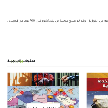
بدأت البصريا مع تطور العدساتت من قبل قدماء المصريين وبلاد مابين النهرين وكانت أول العدسلات مصنوعة من الكريستال المصقول وفي الغالب مصنوعة من الكوارتز .. وقد تم صنع عدسة في بلاد أشور قبل 700 عما من الميلاد .
منتجات ذات صلة