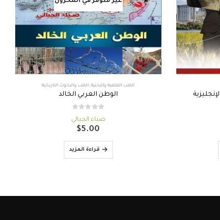
غير متوفر في المخزون
الكتب العلمية والبحثية
,
الكتب والبحوث التاريخية
الوطن العربي الخالد
out of 5
0
ضياء الجبالي
سعر
$
5.00
حالي
:
قراءة المزيد