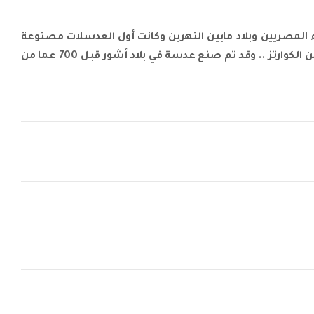
 المصريين وبلاد مابين النهرين وكانت أول العدسلات مصنوعة
من الكريستال المصقول وفي الغالب مصنوعة من الكوارتز .. وقد تم صنع عدسة في بلاد أشور قبل 700 عما من