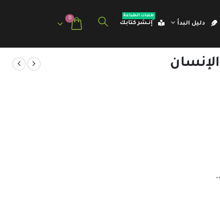
طلبات الطباعة
0
إنـشر كتابك
دليل البدأ
الإنسان
.