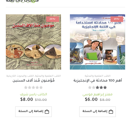
منتجات ذات صلة
-20%
-25%
الكتب العلمية والبحثية
الكتب العلمية والبحثية
,
الكتب والبحوث التاريخية
أهم 100 محادثة في الإنجليزية
مُؤمنون مُنذ آلاف السنين
out of 5
0
out of 5
3.00
معتز إبراهيم موسى
الكاتب ياسر شرف
السعر
السعر
السعر
السعر
$
8.00
$
6.00
$
10.00
$
8.00
الأصلي
الحالي
الأصلي
الحالي
هو:
هو:
هو:
هو:
إضافة إلى السلة
إضافة إلى السلة
$8.00.
$10.00.
$6.00.
$8.00.