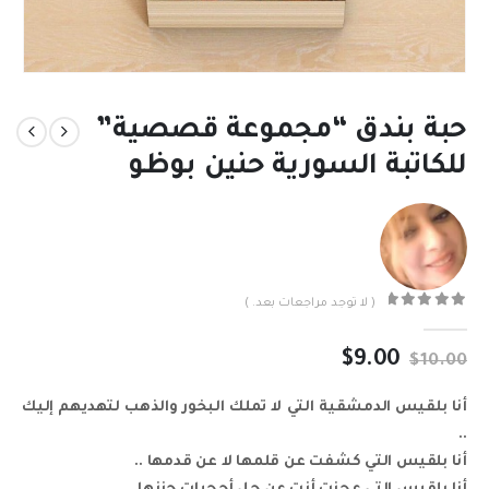
حبة بندق “مجموعة قصصية”
للكاتبة السورية حنين بوظو
( لا توجد مراجعات بعد. )
out of 5
0
السعر
السعر
$
9.00
$
10.00
الأصلي
الحالي
هو:
هو:
أنا بلقيس الدمشقية التي لا تملك البخور والذهب لتهديهم إليك
$9.00.
$10.00.
..
أنا بلقيس التي كشفت عن قلمها لا عن قدمها ..