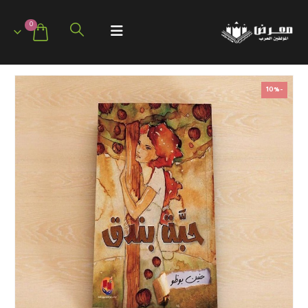
0
-10%