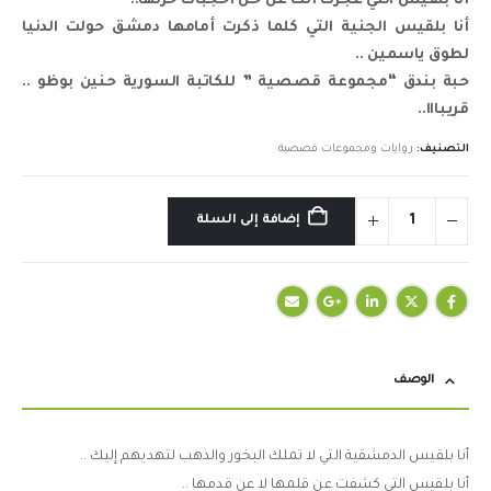
أنا بلقيس التي عجزت أنت عن حل أحجبات حزنها..
أنا بلقيس الجنية التي كلما ذكرت أمامها دمشق حولت الدنيا
لطوق ياسمين ..
حبة بندق “مجموعة قصصية ” للكاتبة السورية حنين بوظو ..
قريبااا..
التصنيف:
روايات ومجموعات قصصية
إضافة إلى السلة
الوصف
أنا بلقيس الدمشقية التي لا تملك البخور والذهب لتهديهم إليك ..
أنا بلقيس التي كشفت عن قلمها لا عن قدمها ..