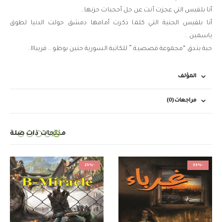
أنا بلقيس التي عجزت أنت عن حل أحجبات حزنها..
أنا بلقيس الجنية التي كلما ذكرت أمامها دمشق حولت الدنيا لطوق
ياسمين ..
حبة بندق “مجموعة قصصية ” للكاتبة السورية حنين بوظو .. قريبااا..
المؤلف
مراجعات (0)
منتجات ذات صلة
-25%
-33%