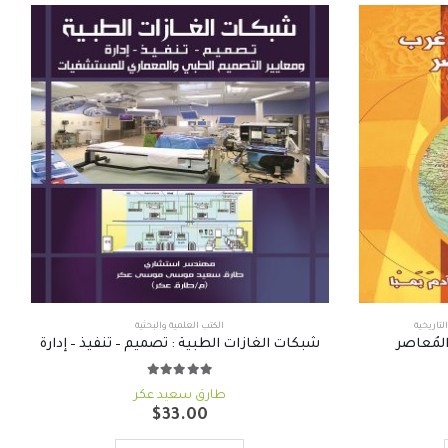
لتاريخية
الكتب العلمية والبحثية
المُعاصر
شبكات الغازات الطبية : تصميم – تنفيذ – إدارة
out of 5
5.00
طارق سعيد عكر
لسعر
$
33.00
حالي