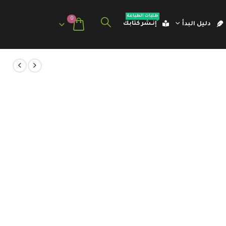
طلبات الطباعة
0
إنـشر كتابك
دليل البدأ