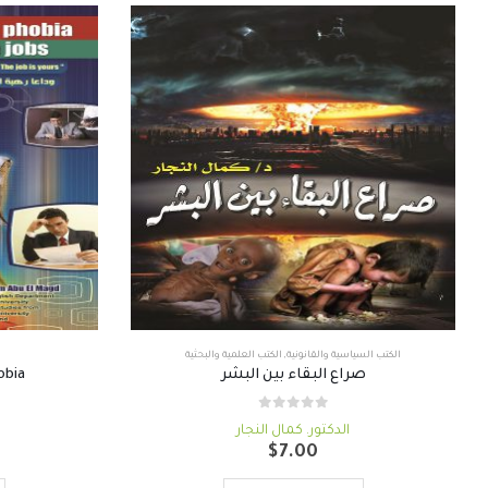
الكتب السياسية والقانونية
,
الكتب العلمية والبحثية
صراع البقاء بين البشر
obia
out of 5
0
الدكتور. كمال النجار
س
$
7.00