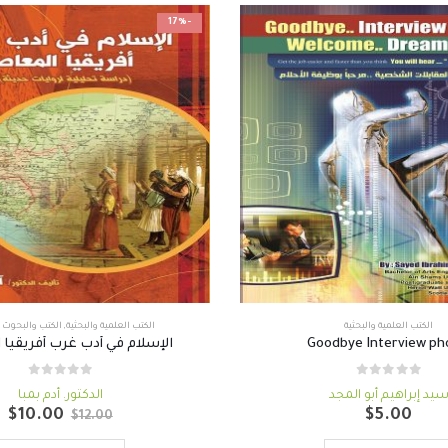
-17%
الكتب العلمية والبحثية
الكتب العلمية والبحثية
,
الكتب والبحوث ا
Goodbye Interview ph
الإسلام في أدب غرب أفريقيا 
out of 5
0
out of 5
0
يد إبراهيم أبو المجد
الدكتور. أدم بمبا
السعر
ا
$
10.00
$
5.00
$
12.00
الأصلي
ال