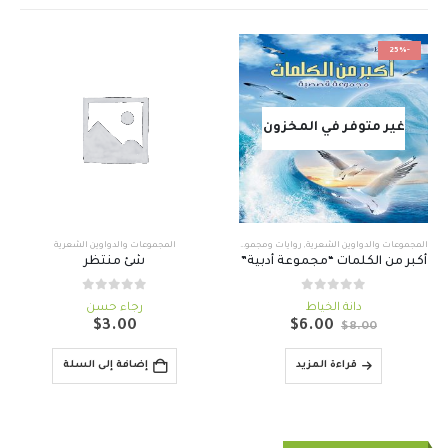
-25%
غير متوفر في المخزون
المجموعات والدواوين الشعرية
,
روايات ومجموعات قصصية
المجموعات والدواوين الشعرية
أكبر من الكلمات “مجموعة أدبية”
شئ منتظر
out of 5
0
out of 5
0
دانة الخياط
رجاء حسن
السعر
السعر
$
3.00
$
6.00
$
8.00
الأصلي
الحالي
هو:
هو:
قراءة المزيد
إضافة إلى السلة
$6.00.
$8.00.