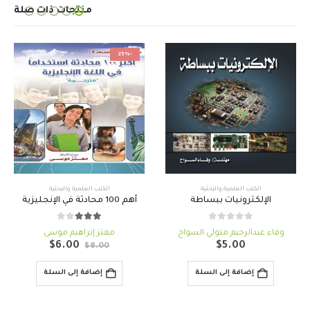
منتجات ذات صلة
-25%
الكتب العلمية والبحثية
الكتب العلمية والبحثية
الإلكترونيات ببساطة
أهم 100 محادثة في الإنجليزية
out of 5
3.00
out of 5
0
وفاء عبدالرحيم متولي السواح
معتز إبراهيم موسى
السعر
السعر
$
6.00
$
5.00
$
8.00
الأصلي
الحالي
هو:
هو:
إضافة إلى السلة
إضافة إلى السلة
$6.00.
$8.00.