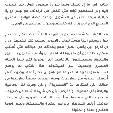
كتاب رائع، ما إن تحمله وتبدأ بقراءة سطوره الأولى حتى تنجذب
إليه ولن تستطيع تركه حتى تنتهي من قراءته… هو ليس رواية
خيالية فيها الكثير من التشويق، ولكنه قصة الواقع العصري
المخادع الذي انجررنا ورائه كالمضبوعين… الغائبين عن الوعي…
هذا الكتاب يكشف لكم عن حقائق لطالما أُخفيت عنكم وخُدعتم
بها وعشتم زمناً طويلاً تعانون الأمرَّين بسبب تلك الخديعة، دون
أن تدركوا أين يكمن الخلل! فهو يحدثكم عن حياتكم التي تُسلب
منكم ببطء دون أن تعيروها انباهكم بل وأنتم تشعرون بالسرور
والمتعة، وتستمتعون بالرفاهية التي يوفرها لكم نمط الحياة
العصري والحديث الذي تعيشونه. هذا الكتاب لم يوضع
لتستمتعوا بقراءته بقدر ما هو ناقوس خطرٍ أدقه، وضوء أحمر
أُشعله، محذرةً من ممارسات يومية أصبحنا جميعاً نمارسها في
حياتنا التي نعتناها بـــِ “العصرية”، والتي وفرت لنا الرفاهية
والراحة بكل معانيها. وأذكركم… بأن كل شيء لا بُد له من ضريبة…
فالضريبة التي ندفعها ثمناً لهذه الرفاهية العزيزة على قلوبنا…
كارثية… أولها السرطان بأنواعه الكثيرة والمختلفة، وليس آخرها
العقم والعنة والخنوثة.