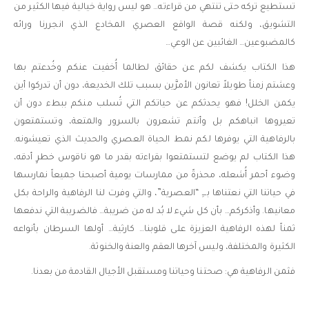
تستطيع تركه حتى تنتهي من قراءته… هو ليس رواية خيالية فيها الكثير من
التشويق، ولكنه قصة الواقع العصري المخادع الذي انجررنا ورائه
كالمضبوعين… الغائبين عن الوعي…
هذا الكتاب يكشف لكم عن حقائق لطالما أُخفيت عنكم وخُدعتم بها
وعشتم زمناً طويلاً تعانون الأمرَّين بسبب تلك الخديعة، دون أن تدركوا أين
يكمن الخلل! فهو يحدثكم عن حياتكم التي تُسلب منكم ببطء دون أن
تعيروها انباهكم بل وأنتم تشعرون بالسرور والمتعة، وتستمتعون
بالرفاهية التي يوفرها لكم نمط الحياة العصري والحديث الذي تعيشونه.
هذا الكتاب لم يوضع لتستمتعوا بقراءته بقدر ما هو ناقوس خطرٍ أدقه،
وضوء أحمر أُشعله، محذرةً من ممارسات يومية أصبحنا جميعاً نمارسها
في حياتنا التي نعتناها بـــِ “العصرية”، والتي وفرت لنا الرفاهية والراحة بكل
معانيها. وأذكركم… بأن كل شيء لا بُد له من ضريبة… فالضريبة التي ندفعها
ثمناً لهذه الرفاهية العزيزة على قلوبنا… كارثية… أولها السرطان بأنواعه
الكثيرة والمختلفة، وليس آخرها العقم والعنة والخنوثة.
فثمن الرفاهية هي: صحتنا وحياتنا ومستقبل الأجيال القادمة من بعدنا.