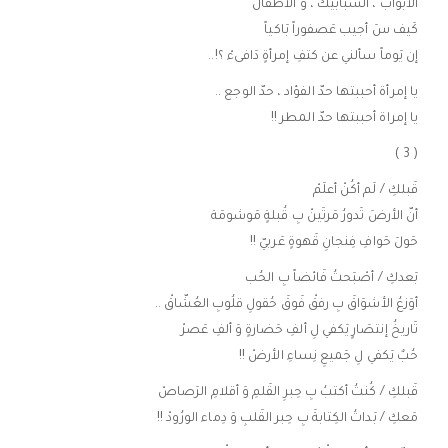
الأبواب ، الشَبابيكْ ، وَ الأطفالْ
كَيف سَ أجيب عَصفوراً بَاكياً
إن يَوماً سألني عن كتفِ إمرأةٍ دَافىءْ ؟!..
يا إمرأة أحببتها حدّ الفؤاد ، حدّ الوجع ..
يا إمراة أحببتها حدّ المطر !!
( 3 )
قَبلكِ / لَم أكُنْ أعلَمْ
أنّ الأرضَ تَدورُ مَرتَينْ بِ قُبلةٍ مَوشومَة
حَولَ حَوافِ فِنجانِ قَهوةٍ عَربيّ !!
بَعدكِ / أصْبَحتُ فَائضاً بِ الحُب
أوَزعُ الأشوَاقَ بِ رفقْ فَوقَ حُقولِ قلُوبِ العُشّاقْ ..
تَاريخُ إنتصَارٍ يَكفي لِ ألفِ حَضارةٍ وَ ألفِ عَصرْ
حُبٌ يَكفي لِ جَميعِ نِساءِ الأرضْ !!
قَبلكِ / كُنتُ أكتبُ بِ حِبرِ القَلمِ وَ أقلامِ الرَصاصْ
مَعكِ / بَداتُ الكِتابةَ بِ حِبر القَلبِ وَ دِماء الورُودْ !!