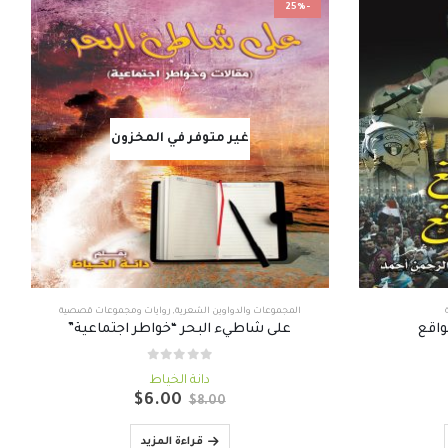
-25%
غير متوفر في المخزون
المجموعات والدواوين الشعرية
,
روايات ومجموعات قصصية
واقع
على شاطيء البحر “خواطر اجتماعية”
out of 5
0
دانة الخياط
سعر
السعر
السعر
$
6.00
$
8.00
حالي
الأصلي
الحالي
:
هو:
هو:
قراءة المزيد