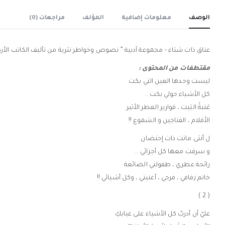
الوصف
معلومات إضافية
المؤلف
مراجعات (0)
عناق ذات شتاء – مجموعة آدبية ” نصوص وخواطر نثرية من تأليف الكاتب الأرد
مقتطفات من المحتوى :
ليست وحدها العين التي بكت
كل الأشياء حولي بكت ..
عَتبةُ البَيت ، قوارير العطر الأثير
الأقلام ، الفناجين و الشموع !!
ل أنثى ماتت ذات إحتضان
و سرقت معها كل أجزائي ..
رائحة عطري ، طفولتي الضائعة
خاتم زفافي ، فرحي ، أغنيتي ، وكل أشيائي !!
( 2 )
عليّ أن أدربّ كل الأشياء على غيابكِ