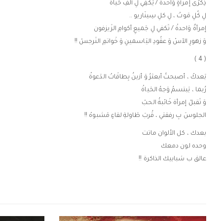
ذِكرّى إمرأةٍ وَاحدةْ / يَكفِي لِ ألفِ حَياةْ
لِ كُلِ مَوتْ ، لِ كلِ سِينَاريو ..
إمرأةٌ وَاحدةْ / تَكفي لِ جَميعِ أكوامِ الزَيزفون
وَ زهورِ الآسْ وَ عقُودِ اليَاسمينِ وَ خَواتمِ النَرجسْ !!
( 4 )
بَعدكْ ، أصبحتُ أبعثرُ وَ أزينُ بِطاقَاتْ الدَعوةْ
رُبما ، يَبتسمُ وَجهُ الحَياةْ
وَ تَقبلْ إمرأة خَائبةُ الحبْ
الجلوسَ بِ رفقتي ، قُربَ طَاولةِ لقاءٍ مَشبوهْ !!
بعدك ، كل الألوان ماتت
وحده لون دمعك
عالق ب شبابيك الذاكرة !!