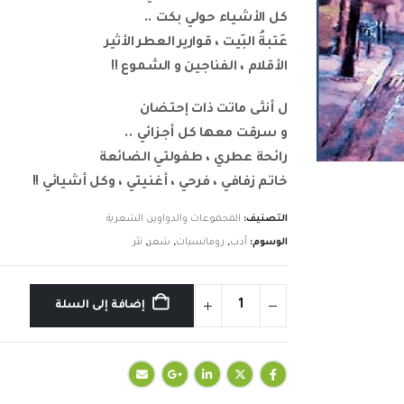
كل الأشياء حولي بكت ..
عَتبةُ البَيت ، قوارير العطر الأثير
الأقلام ، الفناجين و الشموع !!
ل أنثى ماتت ذات إحتضان
و سرقت معها كل أجزائي ..
رائحة عطري ، طفولتي الضائعة
خاتم زفافي ، فرحي ، أغنيتي ، وكل أشيائي !!
التصنيف:
المجموعات والدواوين الشعرية
الوسوم:
أدب
,
رومانسيات
,
شعر
,
نثر
إضافة إلى السلة