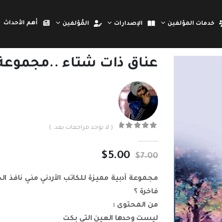
أهم الأحداث
خدمات المؤلفين
الإصدارات
المُؤلفين
عناق ذات شتاء ..مجموعة 
( لا توجد مراجعات بعد. )
out of 5
0
السعر
السعر
$
5.00
$
7.00
الأصلي
الحالي
هو:
هو:
$5.00.
$7.00.
فاخرة ؟
من المحتوى :
ليست وحدها العين التي بكت