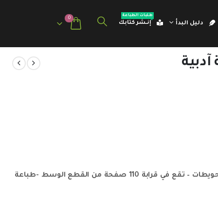
طلبات الطباعة
0
إنـشر كتابك
دليل البدأ
آدبية
مجموعة آدبية مميزة للكاتب الأردني مني نافذ الحويطات – تقع في قرابة 110 صفحة من القطع الوسط -طباعة