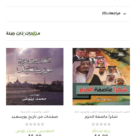
مراجعات (0)
منتجات ذات صلة
الكتب السياسية والقانونية
,
الكتب والبحوث التاريخية
الكتب والبحوث التاريخية
شكراً عاصفة الحزم
صفحات من تاريخ بورسعيد
out of 5
0
out of 5
0
زينة عبدالله
المهندس. محمد بيّوض