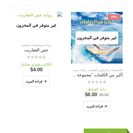
-25%
غير متوفر في المخزون
غير متوفر في المخزون
روايات ومجموعات قصصية
عش العفاريت
out of 5
0
الكاتب فوزي صادق
$
4.00
المجموعات والدواوين الشعرية
,
روايات ومجموعات قصصية
أكبر من الكلمات “مجموعة أدبية”
غ
قراءة المزيد
out of 5
0
دانة الخياط
السعر
السعر
$
6.00
$
8.00
الأصلي
الحالي
هو:
هو:
قراءة المزيد
$6.00.
$8.00.