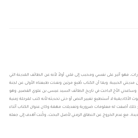
ت، فهو أثير على نفسي ومحبب إلى قلبي أولاً لأنه عن الطائف المدينة التي
 مدينتي الحبيبة. وبما أن الكتاب طُبع مرتين ونفذت طبعتاه الأولى عن لجنة
وساعدني الأخ الباحث في تاريخ الطائف السيد عيسى بن علوي القصير، وهو
 الأكاديمية لا أستطيع تغيير النص أو حتى تحديثه لأنه كتب لمرحلة زمنية
دراسة في علم الاجتماع عن مدينة الطائف، ولكني مع ذلك أضفت له معلومات ضرورية وتعديلات مهمة وكان عنوان الكتاب أثناء
لملاحق والمراجع من هذه الطبعة الجديدة، مع عدم الخروج عن النطاق الزمني لأصل البحث، وكُنت أهدف إلى جعله