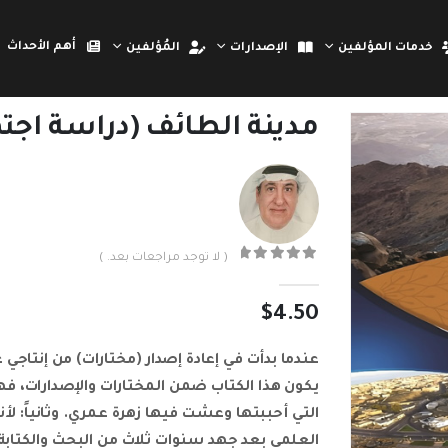
أهم الأحداث
خدمات المؤلفين
الإصدارات
المُؤلفين
مدينة الطائف (دراسة اجتم
( لا توجد مراجعات بعد. )
out of 5
0
$
4.50
عندما بدأت في إعادة إصدار (مختارات) من إنتاجي 
يكون هذا الكتاب ضمن المختارات والإصدارات، فهو
التي أحببتها وعشت فيها زهرة عمري. وثانياً: لأ
العلمي بعد جهد سنوات ثلاث من البحث والكتابة 