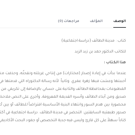
الوصف
المؤلف
مراجعات (0)
كتاب : مدينة الطائف (دراسة اجتماعية)
للكاتب الدكتور حمد بن زيد الزيد
هذا الكتاب :
عندما بدأت في إعادة إصدار (مختارات) من إنتاجي غربلته ونقحتّه، وحذفت من
أحببتها وعشت فيها زهرة عمري. وثانياً: لأنه رسالة الدكتوراه التي قدمتها 
المطبوعات بمحافظة الطائف والثانية على حسابي بالإضافة إلى تكريمي من 
صديق ومن أبناء الطائف وأسره القديمة المعروفة، وأجرى على النص ملاحظات 
كتاباً سهلاً على كل قارئ وليس فيه جدية التخصص أو جمود البحث الأكاديمي