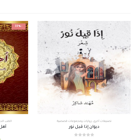
-33%
تصنيفات أخرى
,
روايات ومجموعات قصصية
الكتب الدي
ديوان إذا قيل نور
أهل
out of 5
0