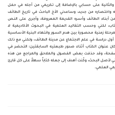
الثانية على حسابي بالإضافة إلى تكريمي من أجله في حفل
واختصاره من جديد، وساعدني الأخ الباحث في تاريخ الطائف
أبناء الطائف وأسره القديمة المعروفة، وأجرى على النص
ب، لكني وحسب التقاليد العلمية في البحوث الأكاديمية لا
رحلة زمنية محصورة بين هدم السور وانتهاء البنية الأساسية
للطائف أو بين أعوام 1948 – 1988، وكان أول دراسة في علم الاجتماع عن مدينة الطائف، ولكني مع ذلك
 عنوان الكتاب أثناء صدور طبعتيه السابقتين: التحضر في
ة الطائف. دراسة اجتماعية في أكثر 200 صفحة، وقد حذفت بعض الفصول والملاحق والمراجع من هذه
ي لأصل البحث، وكُنت أهدف إلى جعله كتاباً سهلاً على كل قارئ
مي العلمي.