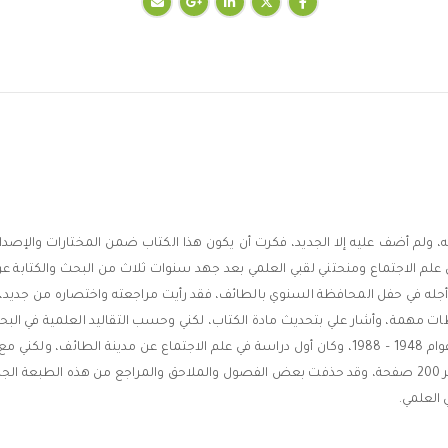
ه، ولم أضف عليه إلا الجديد، فكرت أن يكون هذا الكتاب ضمن المختارات والإصدارا
في علم الاجتماع ومنحتني لقبي العلمي بعد جهد سنوات ثلاث من البحث والكتابة عن
أجله في حفل المحافظة السنوي بالطائف، فقد رأيت مراجعته واختصاره من جديد، 
مهمة، وأشار علي بتحديث مادة الكتاب، لكني وحسب التقاليد العلمية في البحوث
محصورة بين هدم السور وانتهاء البنية الأساسية افتراضاً للطائف أو بين أعوام 1948 – 1988، وكان أول 
صدور طبعتيه السابقتين: التحضر في مدينة الطائف. دراسة اجتماعية في أكثر 200 صفحة، وقد حذفت بعض الفصول وا
 العلمي.