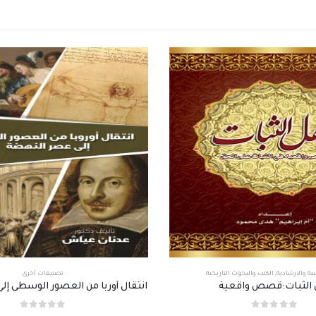
نية والإرشادية
,
الكتب والبحوث التاريخية
تصنيفات أخرى
 الثبات:قصص واقعية
انتقال أوربا من العصور الوسطى إ
out of 5
0
out of 5
0