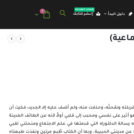
طلبات الطباعة
0
إنـشر كتابك
دليل البدأ
اعية)
غربلته ونقحتّه، وحذفت منه، ولم أضف عليه إلا الجديد، فكرت أن
 أثير على نفسي ومحبب إلى قلبي أولاً لأنه عن الطائف المدينة
نه رسالة الدكتوراه التي قدمتها في علم الاجتماع ومنحتني لقبي
عن مدينتي الحبيبة. وبما أن الكتاب طُبع مرتين ونفذت طبعتاه