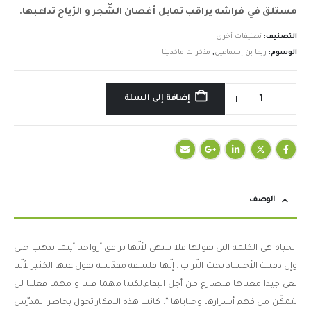
مستلق في فراشه يراقب تمايل أغصان الشّجر و الرّياح تداعبها.
التصنيف:
تصنيفات أخرى
الوسوم:
ريما بن إسماعيل
,
مذكرات ماكدلينا
إضافة إلى السلة
الوصف
الحياة هي الكلمة التي نقولها فلا تنتهي لأنّها ترافق أرواحنا أينما تذهب حتى
وإن دفنت الأجساد تحت التّراب . إنّها فلسفة مقدّسة نقول عنها الكثير لأنّنا
نعي جيدا معناها فنصارع من أجل البقاء.لكننا مهما قلنا و مهما فعلنا لن
نتمكّن من فهم أسرارها وخباياها “. كانت هذه الافكار تجول بخاطر المدرّس