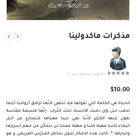
مذكرات ماكدولينا
( لا توجد مراجعات بعد. )
out of 5
0
$
10.00
الحياة هي الكلمة التي نقولها فلا تنتهي لأنّها ترافق أرواحنا أينما
تذهب حتى وإن دفنت الأجساد تحت التّراب . إنّها فلسفة مقدّسة
نقول عنها الكثير لأنّنا نعي جيدا معناها فنصارع من أجل
البقاء.لكننا مهما قلنا و مهما فعلنا لن نتمكّن من فهم أسرارها
وخباياها “. كانت هذه الافكار تجول بخاطر المدرّس المريض, و هو