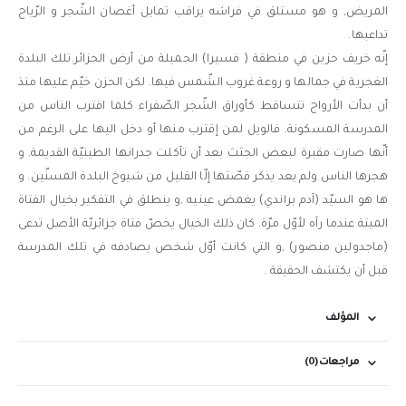
المريض, و هو مستلق في فراشه يراقب تمايل أغصان الشّجر و الرّياح
تداعبها.
إنّه خريف حزين في منطقة ( فسيرا) الجميلة من أرض الجزائر.تلك البلدة
الغجرية في جمالها و روعة غروب الشّمس فيها. لكن الحزن خيّم عليها منذ
أن بدأت الأرواح تتساقط كأوراق الشّجر الصّفراء كلما اقترب الناس من
المدرسة المسكونة. فالويل لمن إقترب منها أو دخل اليها على الرغم من
أنّها صارت مقبرة لبعض الجثث بعد أن تآكلت جدرانها الطينيّة القديمة. و
هجرها الناس ولم يعد يذكر قصّتها إلّا القليل من شيوخ البلدة المسنّين. و
ها هو السيّد (آدم براندي) يغمض عينيه ,و ينطلق في التفكير بخيال الفتاة
الميتة عندما رآه لأوّل مرّة. كان ذلك الخيال يخصّ فتاة جزائريّة الأصل تدعى
(ماجدولين منصور) ,و التي كانت أوّل شخص يصادفه في تلك المدرسة
قبل أن يكتشف الحقيقة .
المؤلف
مراجعات (0)