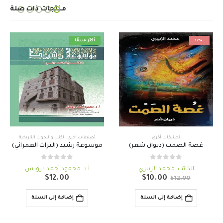
منتجات ذات صلة
-17%
أكثر مبيعًا
تصنيفات أخرى
تصنيفات أخرى
,
الكتب والبحوث التاريخية
غصة الصمت (ديوان شعر)
موسوعة رشيد (التراث العمراني)
out of 5
0
out of 5
0
الكاتب. محمد الزبيري
أ.د. محمود أحمد درويش
السعر
السعر
$
12.00
$
10.00
$
12.00
الأصلي
الحالي
هو:
هو:
إضافة إلى السلة
إضافة إلى السلة
$10.00.
$12.00.