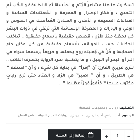
تسطّرت ها هنا مشاعر اليُتم و المأساة ثم الانطلاقة و الحُب ثم
التحدي ، وأفكار الإصرار و المعرفة و المُعتقدات السائدة و
القناعات العميقة و الأخلاق و المبادئ المُتأصلة في النفوس و
الوعي و الإدراك و المعرفة الإنسانية التي ترتقي في ذوات البشر
كل لحظة منذ الأزل ، قصص حقيقية بأسماءٍ حقيقية .. تداخلت
الحكايات حسب المواقف بأسماء حقيقية من كل مكان جاء
أصحابها و كُلٌّ في جُعبته روح يحملها و حروفاً يرسمها سواء في
البر أو البحر أو الجبل ، و ما يتطلبه سرد الرواية بتصرف الكاتب ..
لترى عزيزي القارئ أن “إقرأ” هي بداية كل شيء ، و أن “استقم ”
هي الطريق ، و أن ” اصبر” هي الزاد و العتاد حتى ترى راياتٍ
مكتوب عليها ” فأفوزُ فوزاً عظيما ” ..
التصنيف:
روايات ومجموعات قصصية
الوسوم:
أدب الواقع
,
أدب تاريخي
,
أدب روائي
,
الروايات الأدبية
,
الهولة
,
سلمى الغفلي
إضافة إلى السلة