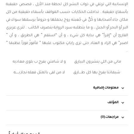
الإنسانية التي ترتقي في ذوات البشر كل لحظة منذ الأزل ، قصص حقيقية
بأسماءٍ حقيقية .. تداخلت الحكايات حسب المواقف بأسماء حقيقية من كل
مكان جاء أصحابها و كُلٌّ في جُعبته روح يحملها و حروفاً يرسمها سواء في
البر أو البحر أو الجبل ، و ما يتطلبه سرد الرواية بتصرف الكاتب .. لترى عزيزي
القارئ أن “إقرأ” هي بداية كل شيء ، و أن “استقم ” هي الطريق ، و أن ”
اصبر” هي الزاد و العتاد حتى ترى راياتٍ مكتوب عليها ” فأفوزُ فوزاً عظيما ”
..
ماني من اللي ينشرون البيارق و لا شامتنٍ يفرح ب بلوى معاديه
شيماتنا يفرح بها كل طــــارق لا من لفى بالمثل فعله نجازيـــــه
معلومات إضافية
المؤلف
مراجعات (0)