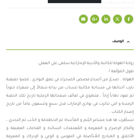
الوصف
رواية الهولة للكاتبة والأديبة الإماراتية سلمى علي الغفلي .
تقول المؤلفة /
الهولة .. صدىً من أصداءِ قصص الصحراء في عمق البوادي ، قصةٍ حقيقية
دارت أحداثها في مساحة مكانية تنساب من بياته شمالاً إلى صعراء جنوباً
ثم تعود ذهاباً إياباُ ، فتطوي في لفائف صفحاتها الرملية تاريخ تلك الحقبة
الزمنية و التي تناثرت في بوادي الإمارات قبل سبعٍ وتسعون عاماً من تاريخ
إصدار الكتاب ..
تسطّرت ها هنا مشاعر اليُتم و المأساة ثم الانطلاقة و الحُب ثم التحدي ،
وأفكار الإصرار و المعرفة و المُعتقدات السائدة و القناعات العميقة و
الأخلاق و المبادئ المُتأصلة في النفوس و الوعي و الإدراك و المعرفة