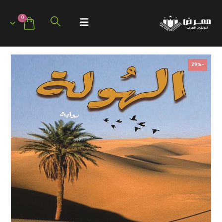
0
-29%