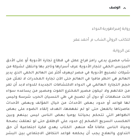
الوصف
رواية إمبراطورية الدواء
للكاتب الروائي الشاب م. أحمد عمر
عن الرواية:
شاب مصري يدعي رامز فراج عمل في قطاع تجارة الأدوية أو على الأدق
البيزنس الخفي لتجار الأدوية عرف أسرارها وتاجر بها وانتقل لشركة من
شركات تصنيع الأدوية في مصر ليعرف أكثر عن العالم الخفي الذي يدير
العالم هي اخطر مافيا في العالم حتى الآن تجارة المخدرات لا تمثل من
حجم التجارة العالمي في الدواء الاكتشافات الجديدة للدواء لابد أن تمر
من خلالهم ولا ليكون مصير المخترع الموت ومصير من يساعده سواء
كانت منظمات أو دول أن تصبح في طي النسيان الحرب شرسة وليس
لها قواعد أو حدود بعض الأحداث من خيال المؤلف وبعض الأحداث
عاصرناها بالفعل حتى لو لم نفهمها، الهدف إلقاء الضوء على بعض
الظواهر التي تتحكم بحياتنا يوميا بعض الناس ليس بينهم وبين
المكسب السريع الضخم إي حدود علي الإطلاق حتى لو تعلقت بصحة
وحياة الناس عافانا الله منهم. الكتاب يهدي فكرة اجتماعية أن حق
التداوي والعلاج يجب أن يحكمه قواعد التكافل الاجتماعي بين البشر