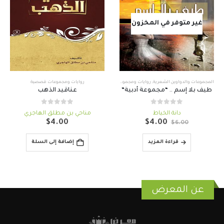
غير متوفر في المخزون
المجموعات والدواوين الشعرية
,
روايات ومجموعات قصصية
روايات ومجموعات قصصية
طيف بلا إسم .. “مجموعة أدبية”
عناقيد الذهب
out of 5
0
out of 5
0
دانة الخياط
مناحي بن مطلق الهاجري
السعر
السعر
$
4.00
$
4.00
$
6.00
الأصلي
الحالي
هو:
هو:
قراءة المزيد
إضافة إلى السلة
$4.00.
$6.00.
عن المعرض