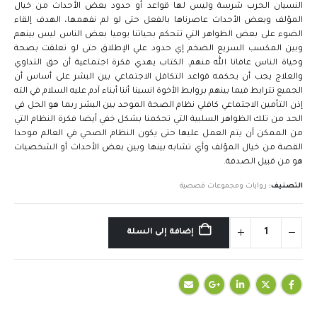
النسيان الحرب شرسة وليس لها قواعد أو حدود بعض الأحداث من خيال
المؤلف وبعض الأحداث عاصرناها بالفعل حتى لو لم نفهمها، الهدف إلقاء
الضوء على بعض الظواهر التي تتحكم بحياتنا يوميا بعض الناس ليس بينهم
وبين المكسب السريع الضخم إي حدود علي الإطلاق حتى لو تعلقت بصحة
وحياة الناس عافانا الله منهم. الكتاب يهدي فكرة اجتماعية أن حق التداوي
والعلاج يجب أن يحكمه قواعد التكافل الاجتماعي بين البشر على أساس أن
الجميع تترابط فيما بينهم بروابط الأخوة انسينا أننا أبناء آدم عليه السلام في الته
إذن التأمين الاجتماعي كافلي نظام الصحة الموحد بين البشر ربما هو الحل في
الحد من تلك الظواهر السلبية التي تحكمنا بشكل خفي أيضا فكرة النظام التي
من الممكن أن يتم العمل عليها حتى يكون النظام الصحي في العالم موحدا
القصة من خيال المؤلف وأي تشابه بينها وبين بعض الأحداث أو الشخصيات
هو من قبيل الصدفة.
التصنيف:
روايات ومجموعات قصصية
إضافة إلى السلة