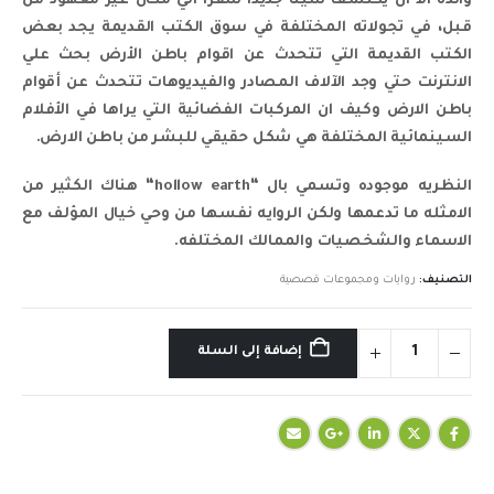
والده الا ان يكتشف شيئا جديدا سفرا الي مكان غير معهود من
قبل، في تجولاته المختلفة في سوق الكتب القديمة يجد بعض
الكتب القديمة التي تتحدث عن اقوام باطن الأرض بحث علي
الانترنت حتي وجد الآلاف المصادر والفيديوهات تتحدث عن أقوام
باطن الارض وكيف ان المركبات الفضائية التي يراها في الأفلام
السينمائية المختلفة هي شكل حقيقي للبشر من باطن الارض.
النظريه موجوده وتسمي بال “hollow earth“ هناك الكثير من
الامثله ما تدعمها ولكن الروايه نفسها من وحي خيال المؤلف مع
الاسماء والشخصيات والممالك المختلفه.
التصنيف:
روايات ومجموعات قصصية
إضافة إلى السلة