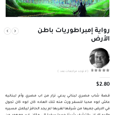
رواية إمبراطوريات باطن
الأرض
( لا توجد مراجعات بعد. )
out of 5
0
$
2.80
قصة شاب مصري لبناني يدعي نزار من اب مصري وأم لبنانيه
عاش ابوه محبا للسفر ورث منه تلك العاده كان ابوه كان تجول
في الارض جميعا من شرقها لغربها لم يجد الحافز ليكمل مسيره