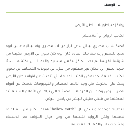
الوصف
رواية إمبراطوريات باطن الأرض
الكاتب الروائي م. أحمد عمر
قصة شاب مصري لبناني يدعي نزار من اب مصري وأم لبنانيه عاش ابوه
محبا للسفر ورث منه تلك العاده كان ابوه كان تجول في الارض جميعا من
شرقها لغربها لم يجد الحافز ليكمل مسيره والده الا ان يكتشف شيئا
جديدا سفرا الي مكان غير معهود من قبل، في تجولاته المختلفة في سوق
الكتب القديمة يجد بعض الكتب القديمة التي تتحدث عن اقوام باطن الأرض
بحث علي الانترنت حتي وجد الآلاف المصادر والفيديوهات تتحدث عن أقوام
باطن الارض وكيف ان المركبات الفضائية التي يراها في الأفلام السينمائية
المختلفة هي شكل حقيقي للبشر من باطن الارض.
النظريه موجوده وتسمي بال “hollow earth“ هناك الكثير من الامثله ما
تدعمها ولكن الروايه نفسها من وحي خيال المؤلف مع الاسماء
والشخصيات والممالك المختلفه.