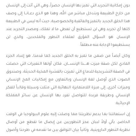
دون إمكانية التجريد التي تميز بها الإنسان حصراً، وهي التي أتت إلى الإنسان
من خارج الطبيعة وبتدخل مباشر من الله، وهذا هو الذي دعــانــا إلى وصف
هذا الخلق الجديد بالتميز والفائقية والخصوصية، حيث أنه ليس في الطبيعة
كلها أي تجريد وهي لن تستطيع أن تعطي ما لا تملك، ومصدر التجريد عند
الإنسان هو السؤال المؤرق لعلماء التطور والملحدين، والذي لن
يستطيعوا الإجابة عنه مطلقاً.
وكان أيضاً من ضمن ما تميز به الخلق الجديد كما قدمنا، هو إعداد الجزء
المادي لكل صفة ميزت هــــذا الإنســـان، فكان أولها التغيرات التي حصلت
في الصفة التشريحية للدماغ التي تميزت بالقشرة المخية الحديثة، وصندوق
الصوت الذي أوصل لغة الإنسان وبالتعاون مع إمكانيات المخ الإنساني
وميزات أخرى، إلى ميزة اللامتمايزة النهائية التي مثلت وسيلة وقالباً للفكر
الإنساني وطريقة فريدة للتواصل تفرد بها الإنسان عن سائر المملكة
الإحيائية.
إن استعانتنا بما يدعم نظريتنا مما وصلت إليه علوم البيولوجيا في الوقت
الحاضر، يأتي أولاً لبيان عجز التطوريين عن إيصال ما تقطع من أوصال
نظرية التطور الداروينية، وثانياً بيان التوافق بين ما نقدمه في طرحنا وأصول