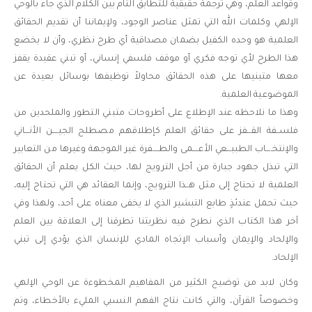
وقواعد العلم، وهي ترجمة حقيقية للتطابق التام بين الكلام الذي جاء بالوحي
الإلهي وكلمات الله التي تمثل عناصر الوجود، ولإيماننا أن تقديم الحقائق
العلمية هو وحده الكفيل بضمان مصداقية أي طرح نظري، وأن لا يخضع
هذا الطرح لأي توجه فكري أو موقف فلسفي إنساني، أو تبني عقيدة يقفز
معها متبنيها على هذه الحقائق محاولاً توظيفها بوسائل بعيدة عن
الموضوعية العلمية.
وهذا ما نلاحظه عند الإطلاع على أطروحات متبني التطور والملحدين من
فلســفة القـــفز على حقائق العلم كإطلاقهم مصطلح الجيــــن الأنـــاني
والإنتخــــاب الطبيـــعي الأعــــمى والطــــفرة غير الموجهة وغيرها من التعابير
التي تبذل جهود جبارة من أجل الترويج لها، حيث الكل يعلم أن الحقائق
العلمية لا تحتاج إلى مثل هــذا الترويج، وإنما العقائد هي التي تحتاج إليه،
حيث تحمل عندئذٍ طابع التبشير الذي لا يخفى معناه على أحد، ولهذا وفي
آخر هذا الكتاب الذي نطرح فيه نظريتنا تطرقنا إلى العلاقة بين العلم
والإلحاد والإيمان وأسباب الإتجاه المادي للإنسان الذي يؤدي إلى تبني
الإلحاد.
وكان لابد من توضيح الكثير من المفاهيم المخطوءة عن الوحي الإلهي
وخصوصاً القرآن، والتي كانت نتاج الفهم النسبي المليء بالأخطاء، وتم