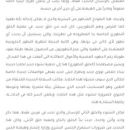
المتمثل بالإنسان الحديث فقط، وإنما يجب أن يحمل طرازاً جينياً خاصاً
متفوقاً وقادراً على الهيمنة على أي جين آخر في جنسه.
ولإيجاد هذا النموذج المتطور من البشرية والذي لا يمكن إحداثه بأية طفرة
كما افترض وهم التطوريين، كان لابد من خلق جديد، في عملية الخلق
التطوري الخاصة بنا المطروحة في نظريتنا، والتي يستحيل أن يحدث أي
تطور لأي كائن حي دونها، وهي الآلية البديلة لنظرية التطور الداروينية
المعتمدة على الطفرة والتي عجز التطوريون عن الحصول عليها طيلة عقود
طويلة رغم الجهود المضنية والأموال الطائلــة التي أنفقت في هذا المجــال.
ويشير مصطلحنا (الخلق التطوري) هذا إلى حتمية نشوء جديد لخلايا جديدة
ببناء حمض نووي جديد وبطراز جيني جديد يعطي مواصفات جديدة خاصة
للكائن الذي سوف تنشؤه هذه الخلايا، فكانت السلالة الجديدة المنتقاة من
الطين وهو المستنبت الجديد الذي سيمثل بيئة متميزة بغناها وتنوعها
الحيوي كضرورة لنشوء مثل هذه الخلايا، ويكمن السر كله في الدلالــــة،
بكلمة السلالـــة هذه.
فكان النشوء والخلق الثاني للإنسان والذي تحدد في فردين فقط، هما ذكر
واحد وأنثى واحدة، حيث بدأ الخلق بالذكر واعقبه خلق الأنثى، وكان هذا
التحديد من ضرورات استمرار الجنس البشري وإدارة إنتشار وهيمنة الجين