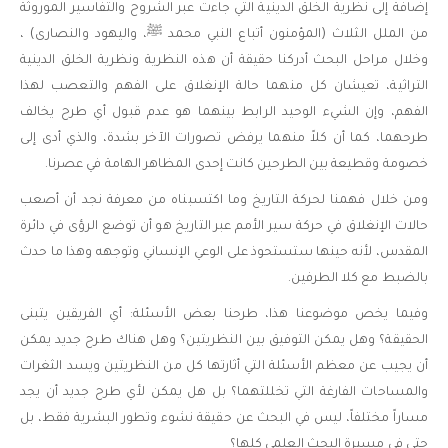
إضافة إلى نظرية الخلق الدينية التي جاءت عبر الشروح والتفاسير الموروثة
من الملل الثلاث (المؤمنون أتباع النبي محمد ﷺ، واليهود والنصارى) ،
وخلال مراحل البحث أدركنا حقيقة أن هذه النظرية ونظرية الخلق الدينية
التراثية، تعيشان كل منهما حالة الإنغلاق على الفهم والتعصب لهذا
الفهم، وإن الشيء الوحيد الرابط بينهما هو عدم قبول أي طرح يخالف
طرحهما، كما أن كلاً منهما يرفض تصورات الآخر بشدة، والذي أدى إلى
خصومة وقطيعة بين الطرحين كانت إحدى المظاهر الهامة في عصرنا.
ومن خلال فهمنا لحركة التاريخ وما اكتسبناه من معرفة نجد أن أصعب
حالات الإنغلاق في حركة سير الأمم عبر التاريخ هو أن توضع الرؤى في دائرة
المقدس، لأنه حينها ستستحوذ على الوعي الإنساني وتوجهه وهذا ما حدث
بالضبط مع كلا الطرفين.
وفيما يخص موضوعنا هذا، طرحنا بعض الأسئلة: أي الفريقين يتبنى
الحقيقة؟ وهل يمكن التوفيق بين النظريتين؟ وهل هناك طرح جديد يمكن
أن يجيب عن معظم الأسئلة التي أثارتها كل من النظريتين ويسد الثغرات
والمساحات الفارغة التي تخللتهما؟ بل هل يمكن لأي طرح جديد أن يجد
مساراً مختلفاً، ليس في البحث عن حقيقة نشوء وتطور البشرية فقط، بل
حتى في مسيرة البحث العلمي كلها؟