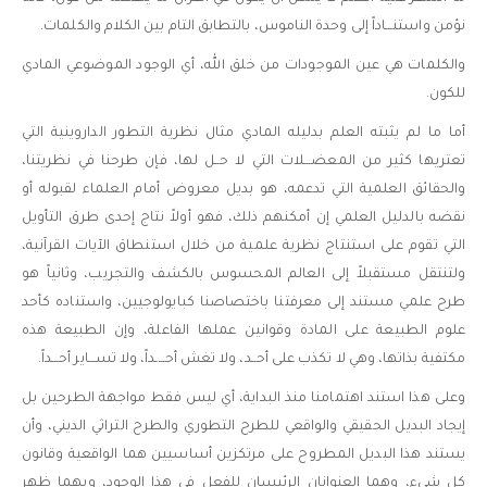
نؤمن واستنـــاداً إلى وحدة الناموس، بالتطابق التام بين الكلام والكلمات.
والكلمات هي عين الموجودات من خلق الله، أي الوجود الموضوعي المادي
للكون.
أما ما لم يثبته العلم بدليله المادي مثال نظرية التطور الداروينية التي
تعتريها كثير من المعضـــلات التي لا حــل لها، فإن طرحنا في نظريتنا،
والحقائق العلمية التي تدعمه، هو بديل معروض أمام العلماء لقبوله أو
نقضه بالدليل العلمي إن أمكنهم ذلك، فهو أولاً نتاج إحدى طرق التأويل
التي تقوم على استنتاج نظرية علمية من خلال استنطاق الآيات القرآنية،
ولتنتقل مستقبلاً إلى العالم المحسوس بالكشف والتجريب، وثانياً هو
طرح علمي مستند إلى معرفتنا باختصاصنا كبايولوجيين، واستناده كأحد
علوم الطبيعة على المادة وقوانين عملها الفاعلة، وإن الطبيعة هذه
مكتفية بذاتها، وهي لا تكذب على أحــد، ولا تغش أحــــداً، ولا تســـاير أحـــداً.
وعلى هذا استند اهتمامنا منذ البداية، أي ليس فقط مواجهة الطرحين بل
إيجاد البديل الحقيقي والواقعي للطرح التطوري والطرح التراثي الديني، وأن
يستند هذا البديل المطروح على مرتكزين أساسيين هما الواقعية وقانون
كل شيء، وهما العنوانان الرئيسان للفعل في هذا الوجود، وبهما ظهر