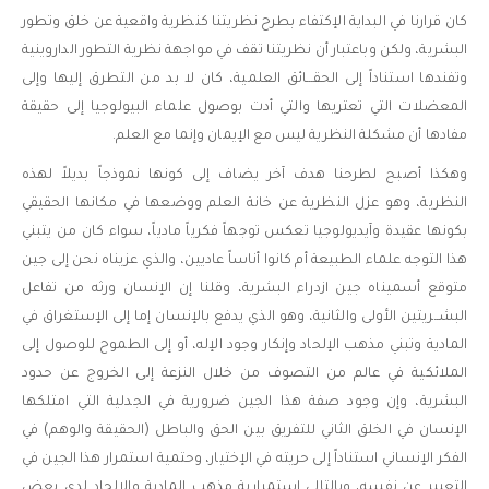
كان قرارنا في البداية الإكتفاء بطرح نظريتنا كنظرية واقعية عن خلق وتطور
البشرية، ولكن وباعتبار أن نظريتنا تقف في مواجهة نظرية التطور الداروينية
وتفندها استناداً إلى الحقـــائق العلمية، كان لا بد من التطرق إليها وإلى
المعضلات التي تعتريها والتي أدت بوصول علماء البيولوجيا إلى حقيقة
مفادها أن مشكلة النظرية ليس مع الإيمان وإنما مع العلم.
وهكذا أصبح لطرحنا هدف آخر يضاف إلى كونها نموذجاً بديلاً لهذه
النظرية، وهو عزل النظرية عن خانة العلم ووضعها في مكانها الحقيقي
بكونها عقيدة وآيديولوجيا تعكس توجهاً فكرياً مادياً، سواء كان من يتبني
هذا التوجه علماء الطبيعة أم كانوا أناساً عاديين، والذي عزيناه نحن إلى جين
متوقع أسميناه جين ازدراء البشرية، وقلنا إن الإنسان ورثه من تفاعل
البشــريتين الأولى والثانية، وهو الذي يدفع بالإنسان إما إلى الإستغراق في
المادية وتبني مذهب الإلحاد وإنكار وجود الإله، أو إلى الطموح للوصول إلى
الملائكية في عالم من التصوف من خلال النزعة إلى الخروج عن حدود
البشرية، وإن وجود صفة هذا الجين ضرورية في الجدلية التي امتلكها
الإنسان في الخلق الثاني للتفريق بين الحق والباطل (الحقيقة والوهم) في
الفكر الإنساني استناداً إلى حريته في الإختيار، وحتمية استمرار هذا الجين في
التعبير عن نفسه، وبالتالي استمرارية مذهب المادية والإلحاد لدى بعض