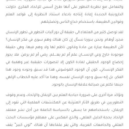
والتعامل مع نظرية التطور على أنها طرح أسس للإلحاد الفكري حاولت
الداروينية الجديدة إعادة إنتاجه بادعاء استناد النظرية إلى قواعد العلم
وقوانين الطبيعة، باستخدام خداع الناس وتضليلهم.
لقد توصل كثير من العلماء الى حقيقة أن دور آليات التطور في تطور الإنسان
مجرد أوهام. ونحن بدورنا نسأل إن كان هناك وهم سوى في فكر الإنسان؟
لأن الطبيعة عبارة عن مادة وقانون ناظم لها ولا وهم فيها، وهي حقيقة
موجودة خارج وعي الإنســـان علم أم لم يعــــلم، رضي أم لم يرضَ. فلا يجوز
إخضاع الوجود الحقيقي لمادة الكون إلا لتصورات حقيقية غير وهمية في
الفكر الإنساني، كون أن الوجود الموضوعي هذا قد سبق وجوده وجود هذا
الفكر، بل إنه سبق وجود الإنسان نفسه، وهذا ما أكد عليه الخطاب الإلهي
حينما تكلم عن صياغة علاقة الإنسان بالوجود.
ونؤكد مرة أخرى على ضرورة حيادية العلم بين الإيمان والإلحاد، وعدم وقوف
التطوريين في طريق الآثار المترتبة عن المكتشفات العلمية التي تقود إلى
الإيمان، باستخدامهم ما يسمى بالسياسة الناعمة من أجل نشر معتقد
الإلحاد بحجة الدليل العلمي، والذي انعكس على معظم مؤسسات البحث
العلمي والجامعات الغربية، والتي يقر علماءها أن هناك “لوبي كبير” يقف