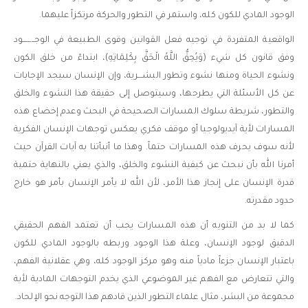
الوجود المادي للكون كله، واستمر في التطور والحركة مرتكزاً عليهما.
الواقعية المتفردة في توجيه فعل القوانين وقوى الطبيعة في الوجــــــــود
وفق قانون كل شيء (وَيُحِقُّ اللَّهُ الْحَقَّ بِكَلِمَاتِهِ)، ابتداءً من خلق الكون
ونشوء الحياة ومنها نشوء وتطور البشـــرية، وإن الإنسان سيجد الإجابات
عن كل الأسئلة التي يطرحها، وسيتوصل إلى حقيقة هذا النشوء والخلق
والتطور، شريطة سلوك المسارات الصحيحة في البحث وعدم إخضاع هذه
المسارات لأية آيديولوجيا أو موقف فكري يعكس توجهات الإنسان الفكرية
لأنه سوف يحرف هذه المسارات حتماً. وهذا ما أنبأتنا به آيات القرآن حيث
أمرنا الله بأن نبحث عن كيفية النشوء والخلق، والذي يعني بالنهاية حتمية
قدرة الإنسان على إنجاز هذا الأمر، لأن الله لا يأمر الإنسان بأمر هو خارج
حدود مقدرته.
كما لا بد من التنويه أن هذه المسارات يجب أن تعتمد الفهم الحقيقي
الدقيق لوجود الإنسان، وعلة هذا الوجود وربطه بالوجود المادي للكون
باعتبار الإنسان جزءاً مادياً منه وهو مركز الوجود كله، وهي عقلانية الفهم،
والتي تتعارض مع الفهم غير الموضوعي الذي يخدم التوجهات المادية لأية
مجموعة من البشر، مثال علماء التطور الذين قادهم هذا التوجه نحو الإلحاد.