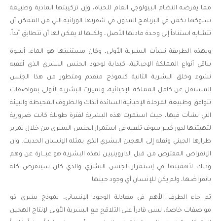
مما يفرضه النظام البيولوجي العام للحياة، وإن تركيبتها المادية وطبيعة
سلوكها تكمن في البرنامج المدون في شفرتها الوراثية التي من الممكن أن
تتشابه استناداً إلى وحدة مادتها الأصل، ولكنها لا يمكن لها أن تتطابق أبداً.
وبهذه الطريقة نشأت البشرية الأولى، وكان مستنبتها هو الماء، أسوة
بباقي أنواع المملكة الإحيائية، كبداية لوجود الجنس البشري الذي أعقبه
نشوء وخلق البشرية الثانية كنموذج متقدم ومتطور من هذا الجنس
المستقل عن كامل المملكة الإحيائية، وتميزت البشرية الأولى بمواصفات
تتوافق وطبيعة المرحلة الإحيائية السائدة آنذاك والظروف المحيطة والبيئة
التي نشأت فيها، حيث استمرت هذه البشرية لفترة طويلة كانت ضرورية
لتهيئتها لدور كبير سوف تلعبه في استمرار الجنس البشري من خلال تمرير
طرازها الجيني ونقله إلى الهجين البشري الذي يمثله الإنسان الحديث. وان
الإنقراض المفترض من قبل الداروينيين لهذه البشرية هو عبـــارة عن وهم
وذلك لأهميتها في إستمرار الجنس البشري والذي كان سينقرض كله
بانقراضها، ولم يكن للإنسان أي وجود حينها.
ثم جاء الطرف الأهم في معادلة الوجود الإنساني، نموذج بشري ذو
مواصفات خاصة، ليس قادراً على التلاقح مع البشرية الأولى لإنتاج الهجين