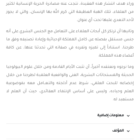
وراء هدف انتشار هذه العقيدة، نتجت عنه مصادرة الحرية الإنسانية لكثير
من العلماء، تلك الهبة العظيمة التي كرم الله بها الإنسان، والتي لا يجوز
لأحد التعدي عليها تحت أي عنوان.
وثانيها أن ترتكز كل أبحاث العلماء على التعامل مع الجنس البشري على أنه
جنس مستقل بفصله عن كامل المملكة الإحيائية وإعادة تصنيفه وفق ما
طرحنا، استناداً إلى تميزه وتفرده في صفاته التي تحدثنا عنها، عن كافة
أعضاء هذه المملكة.
وما نرجوه ونعتقده أخيراً، أن تثبت الأيام القادمة ومن خلال علوم البيولوجيا
الحديثة والمستحاثات البشرية، الغنى والواقعية العلمية لطرحنا من خلال
إخضاعه للبحث العلمي، شرط عدم أدلجته والتعــامل معه بموضوعية
العلم وحياده، وليس على أساس الإنتماء العقائدي، حيث أن العلم لا
مستعبد له.
معلومات إضافية
المؤلف