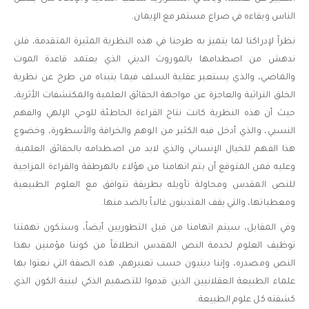
الناس وبقاءه في صراع مستمر مع الإيمان.
نظراً لإدراكنا لما يتميز به طرحنا في هذه النظرية المثيرة المتقدمة، فلن
ندهش من اصطدامها بالموروث الديني الذي يعتمد قاعدة الموت
والماضي، والذي يستعير عقلية السلف فيما يتبناه من طرح عن نظرية
الخلق التراثية والعاجزة عن مواجهة الحقائق العلمية والمكتشفات الأثرية،
حيث أن هذه النظرية كانت نتاج القراءة الخاطئة للوحي الإلهي والفهم
النسبي، والذي أدخل فيه الكثير من الوهم والخرافة والأسطورة، وخضوع
هذا الفهم للخيال الإنساني والذي لابد من اصطدامه بالحقائق العلمية.
وعليه فمن المتوقع أن يتم اتهامنا من هؤلاء بالهرطقة والقراءة المزاجية
للنص المقدس ومحاولة تأويله بطريقة تتوافق مع العلوم الطبيعية
ومعطياتها، والتي يقف المتدينون غالباً بالضد منها.
وفي المقابل، سيتم اتهامنا من قبل التطوريين أيضاً، وستكون تهمتنا
توظيف العلوم لخدمة النص المقدس انطلاقاً من كوننا مؤمنين بهذا
النص ومصدره، وإننا دينيون حسب تعبيرهم، هذه الصفة التي نعتوا بها
علماء الطبيعة العقلانيين الذين قدموا للتصميم الذكي لبنية الكون الذي
كشفته كل علوم الطبيعة.