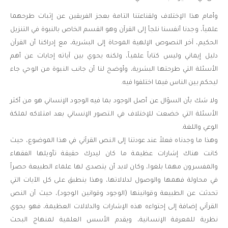
وأمام هذا الإختلاف ولقناعتنا التامة بعجز الفريقين عن إثبات طرحهما
علمياً، وجدنا أنفسنا نلجأ إلى القرآن وهو القسم الخاص بالنبوة في التنزيل
الحكيم، آخر النصوص الإلهية الموحاة إلى البشرية، مع إدراكنا أن القرآن
دليل إيماني وليس كتاباً علمياً، ولكنه يحوي بين آياته إجابات عن أهم
الأسئلة التي طرحتها البشرية، وأوضح لنا أن جانب النبوة من الوحي جاء
ليحكم بين الناس فيما اختلفوا فيه.
ولا شك بأن السؤال عن أصل الوجود بما فيه الوجود الإنساني هو من أكثر
الأسئلة التي خضعت للإختلاف في التصور الإنساني بعد امتلاكه لملكة
الوعي واللغة.
وهذا ما وجدناه فعلاً عند عودتنا إلى النص القرآني في هذا الموضوع، حيث
كانت هناك إشارات عظيمة ما كان ليدرك حقيقة تأويلها الفقهاء
والمفسرون مهما بلغوا، وكان لابد أن يتصدى لها علماء الطبيعة حصراً
في محاولة فهمها والوصول لدلالاتها، وهذا ينطبق على كل الآيات التي
تحدثت عن الطبيعة وقوانينها (الوجود وقوانين الوجود)، حيث أن النص
القرآني إضافة إلى إحتواءه هذه الإشارات والدلالات العظيمة، فهو يحوي
نظرية للمعرفة الإنسانية، ويقدم الأسس العلمية لمنهاج البحث