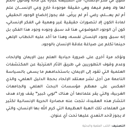
سوى في فكر الإنسان؟ لأن الطبيعة عبارة عن مادة وقانون ناظم
لها ولا وهم فيها، وهي حقيقة موجودة خارج وعي الإنســـان علم
أم لم يعــــلم، رضي أم لم يرضَ. فلا يجوز إخضاع الوجود الحقيقي
لمادة الكون إلا لتصورات حقيقية غير وهمية في الفكر الإنساني،
كون أن الوجود الموضوعي هذا قد سبق وجوده وجود هذا الفكر، بل
إنه سبق وجود الإنسان نفسه، وهذا ما أكد عليه الخطاب الإلهي
حينما تكلم عن صياغة علاقة الإنسان بالوجود.
ونؤكد مرة أخرى على ضرورة حيادية العلم بين الإيمان والإلحاد،
وعدم وقوف التطوريين في طريق الآثار المترتبة عن المكتشفات
العلمية التي تقود إلى الإيمان، باستخدامهم ما يسمى بالسياسة
الناعمة من أجل نشر معتقد الإلحاد بحجة الدليل العلمي، والذي
انعكس على معظم مؤسسات البحث العلمي والجامعات
الغربية، والتي يقر علماءها أن هناك “لوبي كبير” يقف وراء هدف
انتشار هذه العقيدة، نتجت عنه مصادرة الحرية الإنسانية لكثير
من العلماء، تلك الهبة العظيمة التي كرم الله بها الإنسان، والتي
لا يجوز لأحد التعدي عليها تحت أي عنوان.
التصنيف:
الكتب العلمية والبحثية