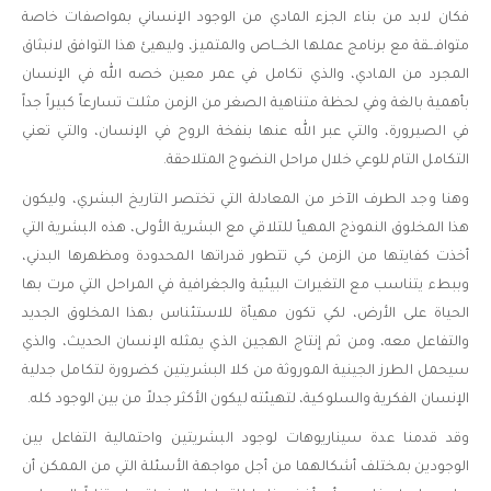
فكان لابد من بناء الجزء المادي من الوجود الإنساني بمواصفات خاصة
متوافـــقة مع برنامج عملها الخـــاص والمتميز، وليهيئ هذا التوافق لانبثاق
المجرد من المادي، والذي تكامل في عمر معين خصه الله في الإنسان
بأهمية بالغة وفي لحظة متناهية الصغر من الزمن مثلت تسارعاً كبيراً جداً
في الصيرورة، والتي عبر الله عنها بنفخة الروح في الإنسان، والتي تعني
التكامل التام للوعي خلال مراحل النضوج المتلاحقة.
وهنا وجد الطرف الآخر من المعادلة التي تختصر التاريخ البشري، وليكون
هذا المخلوق النموذج المهيأ للتلاقي مع البشرية الأولى، هذه البشرية التي
أخذت كفايتها من الزمن كي تتطور قدراتها المحدودة ومظهرها البدني،
وببطء يتناسب مع التغيرات البيئية والجغرافية في المراحل التي مرت بها
الحياة على الأرض، لكي تكون مهيأة للاستئناس بهذا المخلوق الجديد
والتفاعل معه، ومن ثم إنتاج الهجين الذي يمثله الإنسان الحديث، والذي
سيحمل الطرز الجينية الموروثة من كلا البشريتين كضرورة لتكامل جدلية
الإنسان الفكرية والسلوكية، لتهيئته ليكون الأكثر جدلاً من بين الوجود كله.
وقد قدمنا عدة سيناريوهات لوجود البشريتين واحتمالية التفاعل بين
الوجودين بمختلف أشكالهما من أجل مواجهة الأسئلة التي من الممكن أن