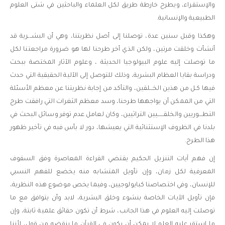
والإستقراء، ويطرح خارطة طريق لكل العلماء والباحثين في شتى العلوم
الطبيعية والإنسانية.
وهكذا وقبل سنين عدة، توصلنا إلى أصل نظريتنا، وهي أن البشـــرية قد
أنشأت وخلقت مرتين، ولكن الذي أخر طرحنا لها هو ضرورة مراجعتنا لكل
ما توصلت إليه علوم البيولوجيا الحديثة ، وعلوم الآثار المختصة ببحث
ودراسة بقايا العظام البشرية، وذلك للتوصل إلى الآلية الحقيقية التي حدث
فيها كـل من هذين الخـــلقين، والتأكد من إجابة نظريتنا عن معظم الأسئلة
التي من الممكن أن يواجهها طرحنا، وسد معظم الثغرات التي رافقت طرح
التطـــوريين والخلقــــــيين التراثيين، وكان لعامل عدم توفر وسائل البحث في
بلدنا في الظروف الإستثنائية التي يعيشها، دور لا بأس فيه في تأخير ظهور
هذا الطرح.
إن فهم آيات التنزيل الحكيم يقتضي القراءة المعاصرة وفق السقوف
المعرفية لكل زمان، وإن تأويل المتشابه منه يخضع للفهم النسبي
للإنسان، وفي اختصاصنا كبايولوجيين، وفيما يخص موضوع هذه النظرية،
فإن تأويل الآيات الخاصة بنشوء وخلق البشرية، لابد وأن يتوافق مع ما
توصلت إليه العلوم في هذا الجانب، شرط أن تكون حقائق علمية ثابتة، وإن
ما استقر عليه العلم لا يمكن أن يكون في القرآن ما ينقضه من قول، لأننا