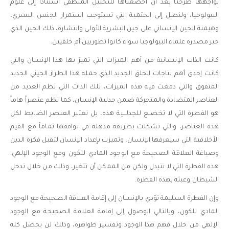
يواجهها طرحنا بعد أن أخضعناها للتحليل المنطقي استناداً إلى علوم
البيولوجيا، ولنصل إلى الحتمية التي تستوجب استمرار الجنس البشري،
وهيمنة الجين الإنساني على جين البشرية الأولى وانتشاره، ذلك الجين الذي
حير مصدره علماء البيولوجيا سواء كانوا تطوريين أم خلقيين.
كانت الذات الإنسانية من أهم الميزات التي تميز بها هذا الإنسان والتي
كانت إحدى أهم نتاجات الخلق الجديد الذي حمله هذا الطراز الجيني الجديد
المتفوق والتي دمغت فيه هذه الميزات، تلك الذات التي تظم العديد من
العناصر المتضادة والمتحركة ضمن جدلية الإنسان، كما تظم عنصراً هاماً
هو الفطرة التي لا تخضــع للجدلـــية هذه، بل تعتبر العنصر الضابط لكل
هذه العناصر، والتي تشكلت بطريقة مذهلة في توافقها تماماً مع القيم
الأخلاقية التي سيعرفها الإنسان، وتميزت بإعداد الإنسان لتقبل فكرة الدين
وصياغة العلاقة الصحيحة مع الوجود المادي للكون ومع الوجود الإلهي.
هذه الفطرة التي لا تتبدل ولكن من الممكن أن تتغير، وذلك من خلال تدخل
الشيطان وعبثه بهذه الفطرة.
وإن الفطرة السليمة تؤدي بالإنسان إلى إقامة العلاقة الصحيحة مع الوجود
المادي للكون، وبالتالي الوصول إلى إقامة العلاقة الصحيحة مع الوجود
الإلهي من خلال فهم هذا الوجود وتفسير ظواهره، وذلك لن يحصل كله