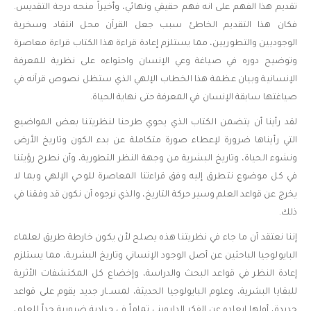
تقديم هذا الفهم على انه فهم حقيقي ونهائي، وأخيراً منحه درجة التقديس.
فكان هذا التقديم الخاطئ سبب جعل القرآن محل انتقاد وسخرية
الوجوديين والتطوريين، مما يستلزم إعادة قراءة هذا الكتاب قراءة معاصرة
وتوضيح دوره في صياغة وعي الإنسان واحتواءه على نظرية للمعرفة
الإنسانية وبيان عظمة هذا الخطاب الإلهي الذي ستظل نصوص قرآنه في
صياغتها سابقة الإنسان في المعرفة حتى نهاية الحياة.
لقد رأينا أن يتضمن الكتاب الذي يحوي طرحنا لنظريتنا بعض المواضيع
التي رأيناها ضرورة لإعطاء صورة متكاملة عن بدء الكون وتاريخ الأرض
ونشوء الحياة، وتاريخ البشرية من وجهة النظر التطورية، وأن نطرح رؤيتنا
في كل موضوع نتطرق إليه وفق قراءتنا المعاصرة للوحي الإلهي وبما لا
يخرج عن قواعد العلم وسير حركة التاريخ، والذي نرجوه أن نكون قد وفقنا في
ذلك.
إننا نعتقد أن ما جاء في نظريتنا هذه يصلح لأن يكون خارطة طريق لعلماء
البايولوجيا الباحثين عن أصل الوجود الإنساني وتاريخ البشرية، مما يستلزم
إعادة النظر في قواعد البحث والدراسة، وإخضاع كل المكتشفات الأثرية
للبقايا البشرية، وعلوم البايولوجيا الحديثة، لمســار جديد يقوم على قواعد
جديدة، أولها إبعاده عن الفكر الدارويني تماماً في حيادية ضرورية جداً للعلم،