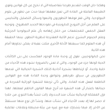
وهكذا حان الوقت لتقديم طرحنا بتفاصيله التي لا تخرج عن كل قوانين وقوى
الطبيعة الفاعلة في المادة التي تعزز فهمها فيما حدث من تطور في علوم
البيولوجيا، والتي قفز فوقها التطوريون واتبعوا وسائل التضليل والتدليس
على العلم من أجل الترويج للداروينية في نموذجها الجديد المطروح، وتوجيه
العقل الجمعي للمجتمعات من خلال إيهامه بأن علم البيولوجيا الجزيئية
وعلم الجينوم البشري تدعم الآلية المقترحة لنظرية التطور، بينما الحقيقة
أن هذه العلوم كما سبقتها الأدلة الأخرى مثلت عقبة لا يمكن تجاوزها أمام
هذه الآلية.
نحن كبايولوجيين، نقول إن وحدة مادة الوجود انعكست على بنى الكائنات
الحية كونها جزء من الوجود، والتي لا تعني بالضرورة نشوء هذه الأحياء من
خلية واحدة، أو ارتباطها بشجرة أحادية كتلك الشجرة الخيالية التي قدمها
التطوريون في سياق طرحهم. وتتوافق وحدة المادة هذه مع القوانين
الناظمة لفعل هذه المادة، والتي تأتي ترجمة للشفرة الوراثية المدرجة في
جيناتها باعتبار أن هذه الشفرة قد أدرج فيها القانون الناظم لعملها، لهذا
فإن المملكة الإحيائية نشأت منذ البدء ولا زالت تنشأ بهذا التنوع، من خلايا
لا حصر لها إلا بعدد الأحياء التي نشأت منها، ونشأ كل نوع منها مستقلاً
عن الآخر، إلا فيما يتشارك فيه مع غيره من بيئة محيطة وعلاقات تفاعلية