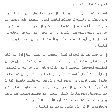
الذي يحمله هذا المخلوق الجديد.
لقد مثل هذا الخلق الجديد وظهور الإنسان لحظة فارقة في تاريخ البشرية
والذي يعتبر ثورة تشبه في قيمتها الإنفجار الكوني العظيم، والتي وصف الله
حدوثها بالنبأ العظيم، إذ أنها مهدت لظهور الإنسان الحديث بما تميز به
من وعي ولغة وقدرة على التجريد، وإن في فحوى هذا النبأ هي الإجابة عن
السؤال الذي أرق العلماء ردحاً طويلاً من الزمن عن مصدر الوعي عند
الإنسان.
إنَّ ما حدث هنا هو قمة الواقعية المتفردة التي تعمل بها إرادة الله، تلك
الواقعية التي اعتمدت أن لا وجود لأية طفرة مفيدة لأي كائن حي، وإن قوانين
الطبيعة الموجهة المحصورة بين الكاف والنون من أمر الله، لا تستدعي
إعجازاً أو عملاً خارقاً لفعلها، رغم قدرة الخالق عليــها، ولكن هذه كانت
قاعدة الفعل الإلهي في الوجود كله، والتي عبر الله عنــــها بالقـــول (أَلَا لَهُ
الْخَلْقُ وَالْأَمْرُ). وهو درس للإنسان لكي ينظر إلى الطبيعة بالواقعية التي تميز
بها نشوءها ووجودهــا، حتى يتمكن الإنسان من فهمها وتفسير ظواهرها،
ومن ثم تسخيرها لخدمته كما أراد الله انطلاقاً من مكرمة الإصطفاء
والخلافة في الأرض التي اختص الله بها هذا الإنسان.