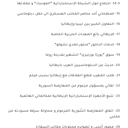
14-5- اجتماع حول الشبكة الاستخباراتية “الموساد” و عملائها
15- اصطحابي أحد عناصر المكتب العسكري الى حفل دبلوماسي
16- التعاون الكبير بين ليبيا وإيطاليا
17- الإيطالي بائع المعدات الحربية الخاصة
18- خدمات الدكتور “منتور حمدي تشوكو”
19- سوق “بورتا بورتيزى” الشهير بمدينة روما
20- حديث عن الدبلوماسيين العرب بايطاليا
21- طلب المغرب قطع العلاقات مع إيطاليا بسبب فيلم
22- لقائي بمسؤول مزعوم من المعارضة السورية
23- تتبع الأجهزة الإستخباراتية الإيطالية لمكالماتي الهاتفية
25- اتفاق المعارضة السُورية المزعوم و محاولة سرقة مسودته من
مكتبي
26- مصور أجنبي و تصويره محتويات مكاتب السفارة