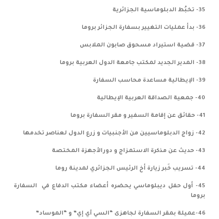
35- تخبُط الدبلوماسية الجزائرية
36- بدأ عمليات التغيير بسفارة الجزائر بروما
37- قضية استيراد مسحوق صابون الملابس
38- المدير الجديد لمكتب جامعة الدول العربية بروما
39- الإيطالية مساعدة محاسب السفارة
40- جمعية الصداقة العربية الإيطالية
41- حقائق عن إقامة السفير و مقر السفارة بروما
42- زواج الدبلوماسيين من الأجنبيات و زرع الدول لعناصر تخدمها
43- حديث عن مذكرة الاستمزاج و دورالأجهزة المختصة
44- تسريب خَبر زيارة أخ الرئيس الجزائري لمدينة روما
45- أول حفل ديبلوماسي يحضره أعضاء مكتب الدفاع في السفارة
بروما
46-عميلة بمقر السفارة لجاهزى “السي آي إي” و “الموساد”