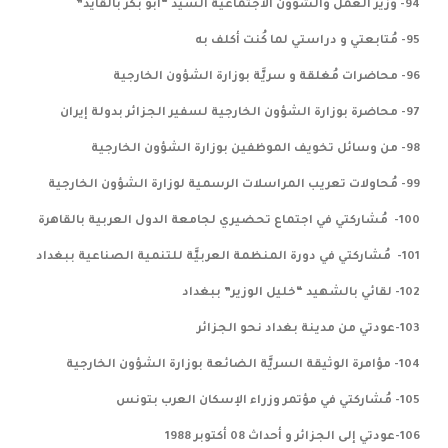
94- وزير العمل والشؤون الاجتماعية السيد “أبو بكر بالقايد”
95- مُتابعتي و دراستي لما كُنت أكلف به
96- محاضرات مُغلقة و سريَّة بوزارة الشؤون الخارجية
97- محاضرة بوزارة الشؤون الخارجية لسفير الجزائر بدولة إيران
98- من وسائل تخويف الموظفين بوزارة الشؤون الخارجية
99- مُحاولات تعريب المراسلات الرسمية لوزارة الشؤون الخارجية
100- مُشاركتي في اجتماع تحضيري لجامعة الدول العربية بالقاهرة
101- مُشاركتي في دورة المنظمة العربيَّة للتنمية الصناعية ببغداد
102- لقائي بالشهيد “خليل الوزير” ببغداد
103-عودتي من مدينة بغداد نحو الجزائر
104- مؤامرة الوثيقة السريَّة الضائعة بوزارة الشؤون الخارجية
105- مُشاركتي في مؤتمر وزراء الإسكان العرب بتونس
106-عودتي إلى الجزائر و أحداث 08 أكتوبر 1988