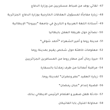
47- لقائي بوفد من ضباط عسكريين من وزارة الدفاع
48- زيارة مفاجأة لمسؤول العلاقات الخارجية بوزارة الدفاع الجزائرية
49- أستاذة اللغة العربية و التاريخ في جامعة “بيروجا” الإيطالية
50- نصائح حول طريقة العمل بايطاليا
51- مدينة روما و أمير الشعراء “أحمد شوقي”
52- معلومات خاطئة حول شخص يقيم بمدينة روما
53- حيرة رجال أمن مطار روما من المسافرين الجزائريين
54- مراقبة أعمالنا من طرف زملائنا بالسفارة
55- زيارة العقيد “عمر وعمران” لمدينة روما.
56- قضية إعدام “عبان رمضان”
57- حادثة طفل صغير و اهتمام الرئيس الايطالي بذلك
58- محاولة اغتيال بابا الفاتيكان