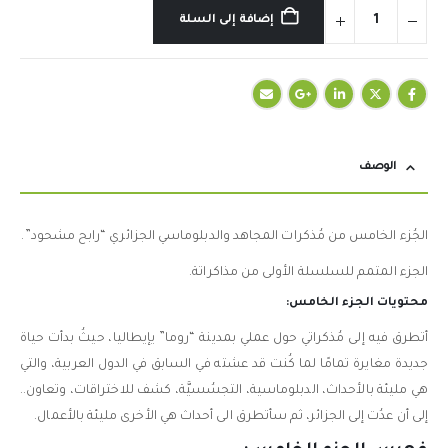
إضافة إلى السلة
الوصف
الجُزء الخامس من مُذكرات المجاهد والدبلوماسي الجزائري “رابح مشحود”.
الجزء المتمم للسلسلة الأولى من مذاكراتة.
محتويات الجزء الخامس:
أتطرق فيه إلى مُذكراتي حول عملي بمدينة “روما” يإيطاليا، حيثُ بدأت حياة
جديدة مغايرة تمامًا لما كُنت قد عشته في السابق في الدول العربية، والتي
هي مليئة بالأحداث، الدبلوماسية، التجسُسيَّة، كشف للاختراقات، وتعاون..
إلى أن عدُت إلى الجزائر، ثم سأتطرق الى أحداث هي الأخرى مليئة بالأعمال.