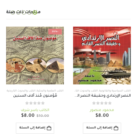
منتجات ذات صلة
-20%
الكتب السياسية والقانونية
,
الكتب والبحوث التاريخية
الكتب العلمية والبحثية
,
الكتب والبحوث التاريخية
النصر الإرتدادي وحقيقة النصر القادم ..
مُؤمنون مُنذ آلاف السنين
out of 5
0
out of 5
0
محمود منصور
الكاتب ياسر شرف
السعر
السعر
$
8.00
$
8.00
$
10.00
الأصلي
الحالي
هو:
هو:
إضافة إلى السلة
إضافة إلى السلة
$8.00.
$10.00.