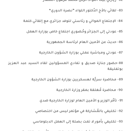
82- زيارتي بيت اللواء الركن محمد مرهون السفار
83- لقائي بالأخ الدُكتور اللواء “نصرة الدوري”
84- الإجتماع الموالي و رئاستي للوفد جزائري مع إلقائي كلمة
85- عودتي إلى الجزائر وحُضوري اجتماع خاص بوزارة العمل
86- حديث عن الأمين العام لرئاسة الجمهورية
87- عودتي ومباشرة عملي بوزارة الشؤون الخارجية
88-حضور جنازة صديق و تفادي المسؤولين لقاء السيد عبد العزيز
بوتفليقة
89- محاضرة سريَّة لعسكريين بوزارة الشؤون الخارجية
90- محاضرة مُغلقة بمقر وزارة الخارجية
91- تآمُر الوزير و الأمين العام لوزارة الخارجية ضدي
92- تكليفي بالمُشاركة في مؤتمر ليس من اختصاصي
93- تكليفي بأمور لا تمت بصلة إلى العمل الدبلوماسي