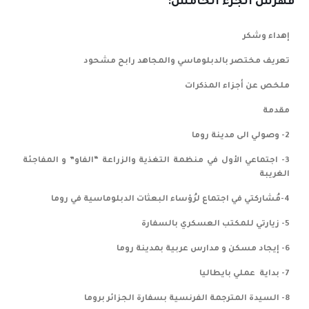
فهرس الجزء الخامس:
إهداء وشكر
تعريف مختصر بالدبلوماسي والمجاهد رابح مشحود
ملخص عن أجزاء المذكرات
مقدمة
2- وصولي الى مدينة روما
3- اجتماعي الأول في منظمة التغذية والزراعة “الفاو” و المفاجئة
الغريبة
4-مُشاركتي في اجتماع لرُؤساء البعثات الدبلوماسية في روما
5- زيارتي للمكتب العسكري بالسفارة
6- إيجاد مسكن و مدارس عربية بمدينة روما
7- بداية عملي بايطاليا
8- السيدة المترجمة الفرنسية بسفارة الجزائر بروما