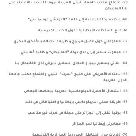
59- اجتماع مكتب جامعة الدول العربية بروما للتنديد بالاعتداء على
بابا الفاتيكان
60- تنظيم رحلة للطلبة إلى قلعة “الدوتشي موسوليني”
61- منع السلطات الإيطالية دخول الكتب المدرسية
62- معلوماتي حول عميل مزدوج و طريقة اتصاله بالمُلحق البحري
63- مبعوث سفير إيران لدى دولة “الفاتيكان” و طلبه مُقابلتي
64- لقائي بسفير ليبيا و التحاق السفير الإيراني لدى الفاتيكان بنا
65-الاعتداء الأمريكي على خليج “سرت” الليبي واجتماع مكتب جامعة
الدول العربية
66- انشغال الأجهزة الدبلوماسية العربية ببعضها البعض
67- طريقة عملي الديبلوماسي بإيطاليا و احتياطاتي في ذلك
68- برقية نقلي إلى الجزائر على عجلة فى ظرف غير مناسب
69- مغادرتي إيطاليا نحو الجزائر
70- ذكريات حول المناطق الحدودية الجزائرية التونسية