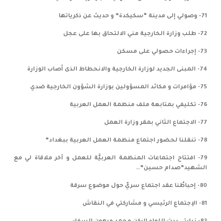
71- وصولي إلى مدينة “سكيكدة” و حديث عن ذكرياتها
72- طلب وزارة الخارجية مني الالتحاق بها على عجل
73- إجراءات حصولي على مسكن
74- المبنى الجديد لوزارة الخارجية والانحطاط الذى أصاب الوزارة
75- مؤامرات و مكائد المسؤولين بوزارة الشؤون الخارجية ضدي
76- تكليفي بمتابعة ملف منظمة العمل العربية
77- الاجتماع الثاني بمقر وزارة العمل
78- تنقلنا لحضور اجتماع منظمة العمل العربية ببغداد”
79- افتتاح اجتماعات المنظمة العربيَّة للعمل و آخر ملاقاة لي مع
الشهيد”صدام حسين”..
80- إحباطُنا عقد اجتماع سريّ حول موضوع سرقة
81- الإجتماع الرئيسي و مشاركتي في النقاش