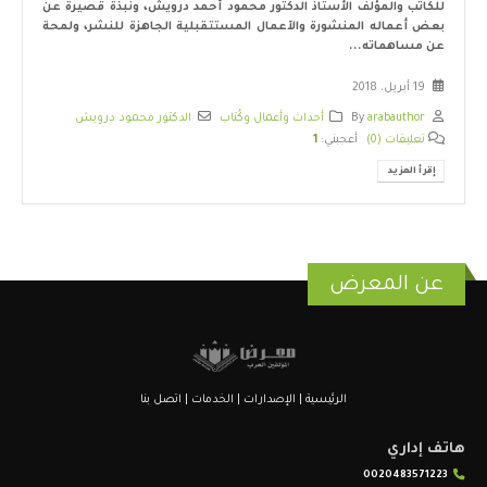
للكاتب والمؤلف الأستاذ الدكتور محمود أحمد درويش، ونبذة قصيرة عن
بعض أعماله المنشورة والآعمال المستتقبلية الجاهزة للنشر، ولمحة
عن مساهماته...
19 أبريل، 2018
arabauthor
By
أحداث وأعمال وكُتاب
الدكتور محمود درويش
تعليقات (0)
أعجبني:
1
إقرأ المزيد
عن المعرض
الرئيسية
|
الإصدارات
|
الخدمات
|
اتصل بنا
هاتف إداري
0020483571223