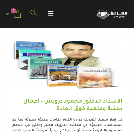
0
الأستاذ الدكتور محمود درويش – آعمال
بحثية وعلمية فوق العادة
في إطار سعينا لتعريف قراءنا الكرام بقامات علميَّة مصريَّة لها من
المساهمات العلميَّة في المكتبة العربية، الكثير والكثير من الآعمال
المتميزة والنادرة، يُسعدنا أن نقدم لكم موجزاً تعريفياً بالسيرة الذاتية