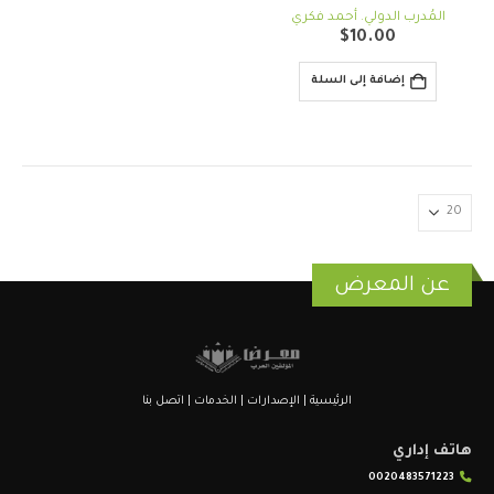
out of 5
0
المُدرب الدولي. أحمد فكري
$
10.00
إضافة إلى السلة
عن المعرض
الرئيسية
|
الإصدارات
|
الخدمات
|
اتصل بنا
هاتف إداري
0020483571223