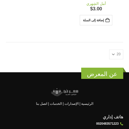
out of 5
4.86
أمل الشِهري
$
3.00
إضافة إلى السلة
عن المعرض
الرئيسية
|
الإصدارات
|
الخدمات
|
اتصل بنا
هاتف إداري
0020483571223