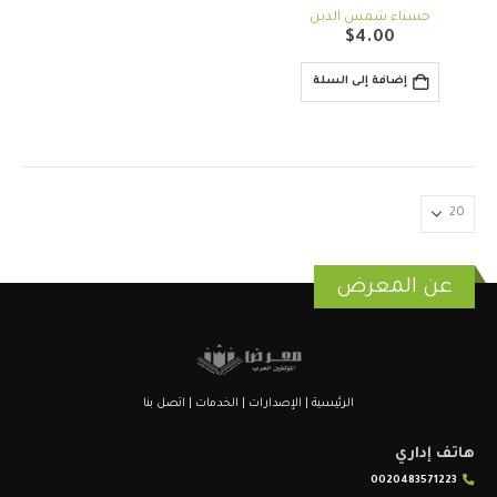
out of 5
0
حسناء شمس الدين
$
4.00
إضافة إلى السلة
عن المعرض
الرئيسية
|
الإصدارات
|
الخدمات
|
اتصل بنا
هاتف إداري
0020483571223