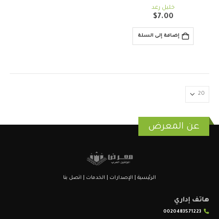
out of 5
0
خليل رعد
$
7.00
إضافة إلى السلة
عن المعرض
الرئيسية
|
الإصدارات
|
الخدمات
|
اتصل بنا
هاتف إداري
0020483571223