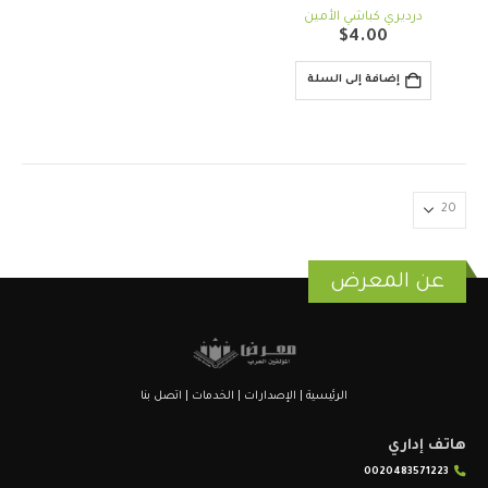
out of 5
0
درديري كباشي الأمين
$
4.00
إضافة إلى السلة
عن المعرض
الرئيسية
|
الإصدارات
|
الخدمات
|
اتصل بنا
هاتف إداري
0020483571223