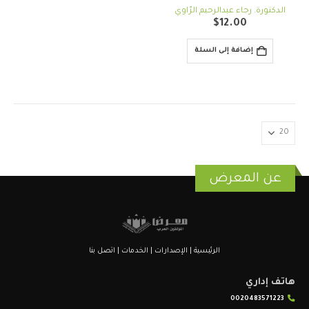
out of 5
0
الدكتورة. رجاء عبدالرحيم الرّاوي
$
12.00
إضافة إلى السلة
عن المعرض
الرئيسية
|
الإصدارات
|
الخدمات
|
اتصل بنا
هاتف إداري
0020483571223