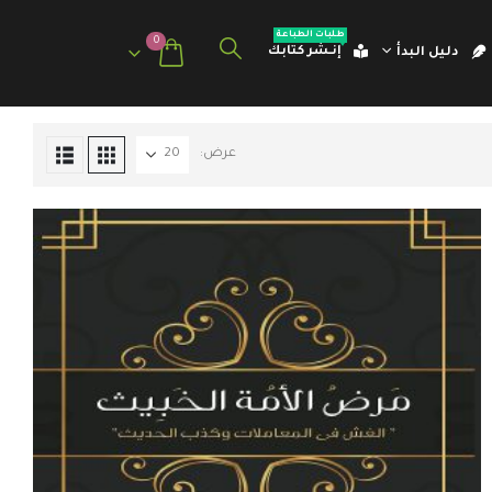
طلبات الطباعة
0
إنـشر كتابك
دليل البدأ
عرض: