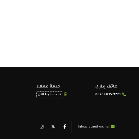
هاتف إداري
خدمة عملاء
0020483571223
تحدث إلينا الآن
info@arabauthors.net