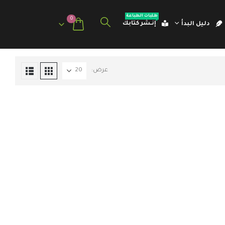
طلبات الطباعة
0
إنـشر كتابك
دليل البدأ
عرض: