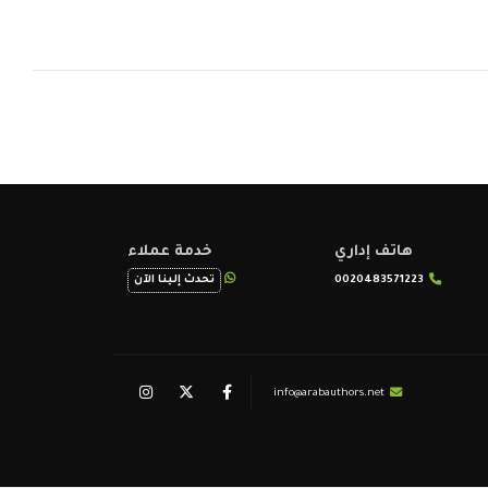
هاتف إداري
خدمة عملاء
0020483571223
تحدث إلينا الآن
info@arabauthors.net