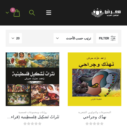
0
FILTER
المجموعات والدواوين الشعرية
روايات ومجموعات قصصية
نهدُك وجراحي
نَثَراتُ تَشكِيل فِلسطِينية (قراءه بصرية في مشهدية الفن التشكيلي الفلسطيني)