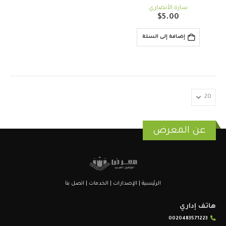
out of 5
5.00
سارة الأنصاري
$
5.00
إضافة إلى السلة
عن المعرض
الرئيسية
|
الإصدارات
|
الخدمات
|
اتصل بنا
هاتف إداري
0020483571223