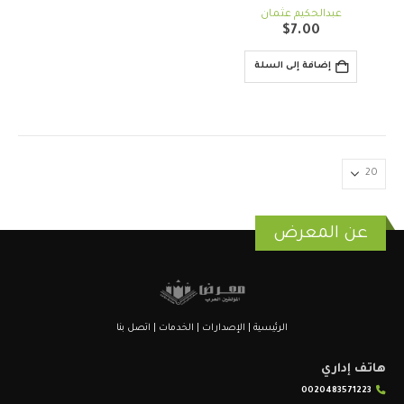
out of 5
0
عبدالحكيم عثمان
$
7.00
إضافة إلى السلة
عن المعرض
الرئيسية
|
الإصدارات
|
الخدمات
|
اتصل بنا
هاتف إداري
0020483571223