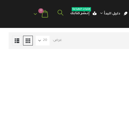
طلبات الطباعة
0
إنـشر كتابك
دليل البدأ
عرض: