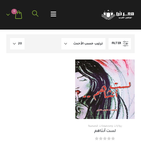
0
FILTER
روايات ومجموعات قصصية
لست أُُنثاهم