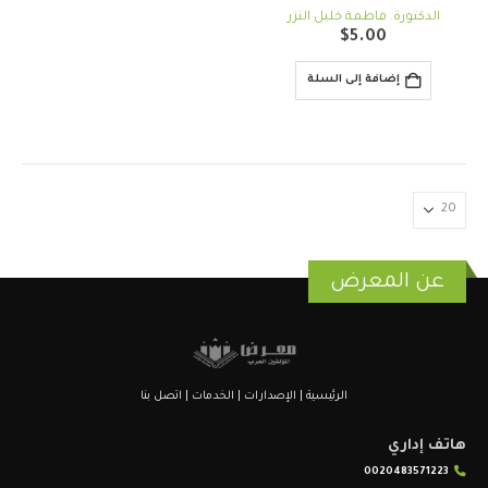
out of 5
0
الدكتورة. فاطمة خليل النزر
$
5.00
إضافة إلى السلة
عن المعرض
الرئيسية
|
الإصدارات
|
الخدمات
|
اتصل بنا
هاتف إداري
0020483571223