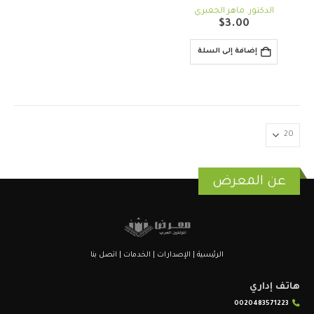
out of 5
0
الدكتور. ماهر الجعبري
$
3.00
إضافة إلى السلة
عن المعرض
الرئيسية
|
الإصدارات
|
الخدمات
|
اتصل بنا
هاتف إداري
0020483571223