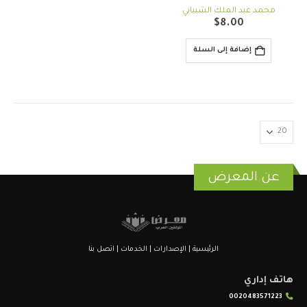
out of 5
4.00
محمد عبد الملك الشيباني
$
8.00
إضافة إلى السلة
عن المعرض
الرئيسية
|
الإصدارات
|
الخدمات
|
اتصل بنا
هاتف إداري
0020483571223