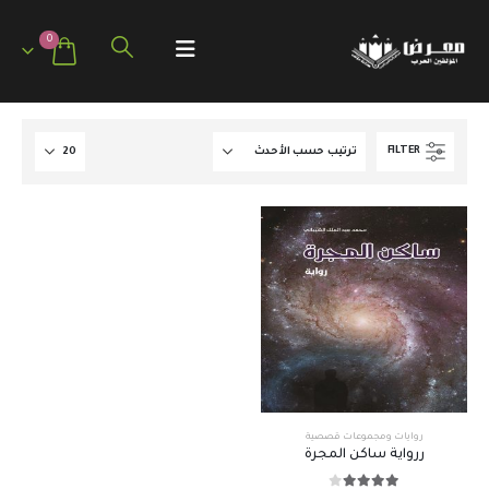
0
FILTER
روايات ومجموعات قصصية
ررواية ساكن المجرة