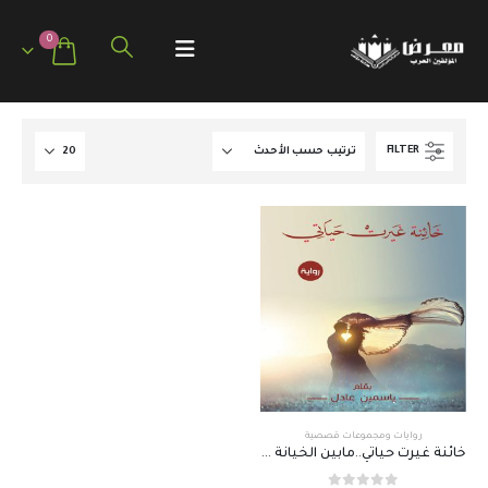
0
FILTER
روايات ومجموعات قصصية
خائنة غيرت حياتي..مابين الخيانة والحب “رواية”