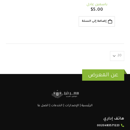
out of 5
0
ياسمين عادل
$
5.00
إضافة إلى السلة
عن المعرض
الرئيسية
|
الإصدارات
|
الخدمات
|
اتصل بنا
هاتف إداري
0020483571223