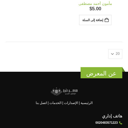
out of 5
0
مأمون أحمد مصطفى
$
5.00
إضافة إلى السلة
عن المعرض
الرئيسية
|
الإصدارات
|
الخدمات
|
اتصل بنا
هاتف إداري
0020483571223