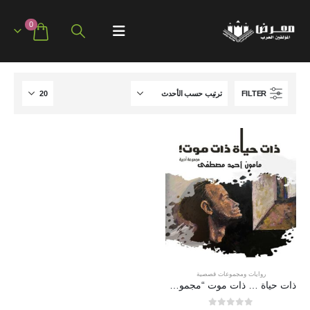
0
FILTER
روايات ومجموعات قصصية
ذات حياة … ذات موت “مجموعة أدبية”