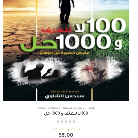
إصدارات فكرية وفلسفية
,
الإصدارات التنموية
100 لا للعنف و 1000 حل
out of 5
0
سندس الشاوي
$
5.00