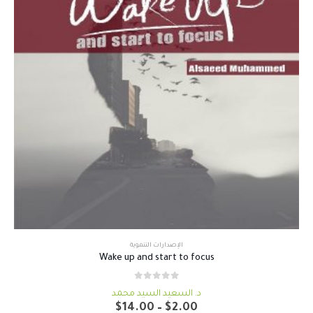
الإصدارات التنموية
Wake up and start to focus
out of 5
0
د. السعيد السيد محمد
نطاق
$
14.00
–
$
2.00