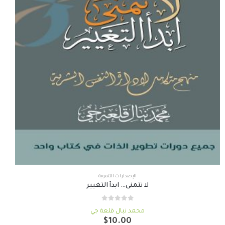
الإصدارات التنموية
لا تتمنى… ابدأ التغيير
out of 5
0
محمد نبال قلعة جي
$
10.00