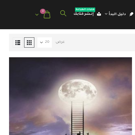
طلبات الطباعة
0
إنـشر كتابك
دليل البدأ
عرض: