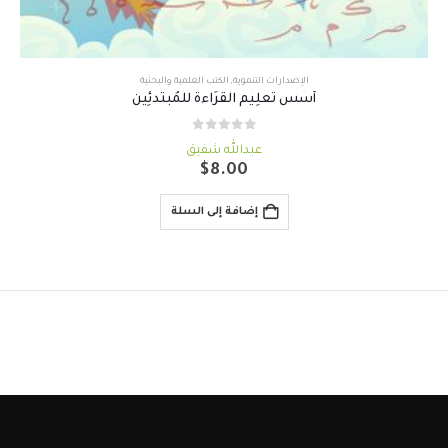
الإصدارات التنموية
,
الكتب العلمية والبحثية
أُسس تعلِيم الْقرَاءة للْمُبتدئِين
out of 5
0
عبدالله شفيق
$
8.00
إضافة إلى السلة