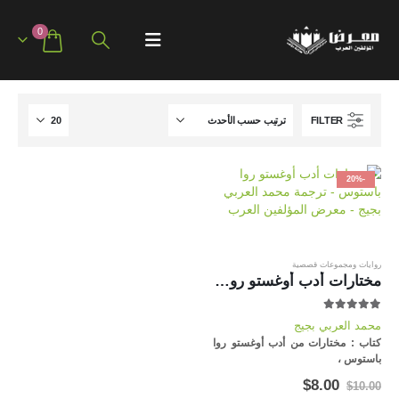
0
FILTER
-20%
روايات ومجموعات قصصية
مختارات أدب أوغستو روا باستوس
out of 5
5.00
محمد العربي بجيج
كتاب : مختارات من أدب أوغستو روا
باستوس ،
أروع المختارات من الأدب
السعر
السعر
$
8.00
$
10.00
الأمريكولاتيني ، للكاتب والمترجم
الأصلي
الحالي