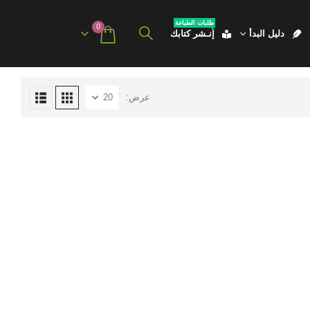
طلبات الطباعة
0
دليل البدأ
إنـشر كتابك
عرض: