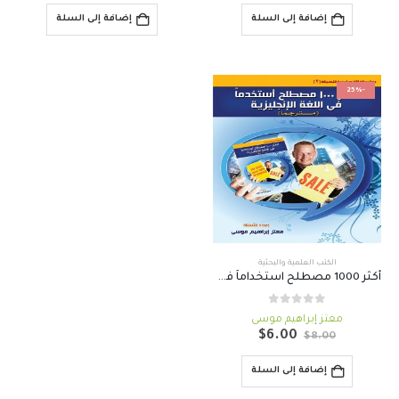
هو:
هو:
هو:
هو:
إضافة إلى السلة
إضافة إلى السلة
$6.00.
$8.00.
$6.00.
$8.00.
-25%
الكتب العلمية والبحثية
أكثر 1000 مصطلح استخداماً في اللغة الإنجليزية
out of 5
0
معتز إبراهيم موسى
السعر
السعر
$
6.00
$
8.00
الأصلي
الحالي
هو:
هو:
إضافة إلى السلة
$6.00.
$8.00.