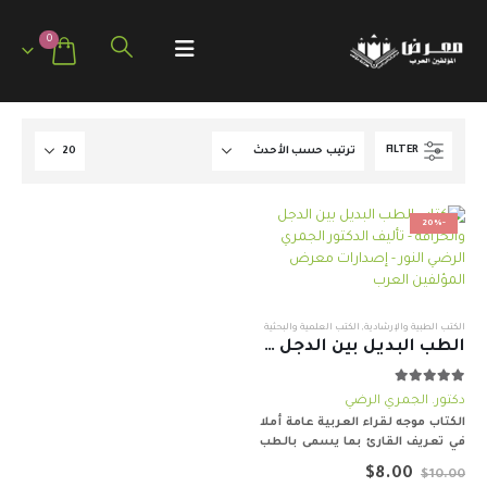
0
FILTER
-20%
الكتب الطبية والإرشادية
,
الكتب العلمية والبحثية
الطب البديل بين الدجل والخرافة
out of 5
5.00
دكتور. الجمري الرضي
الكتاب موجه لقراء العربية عامة أملا
في تعريف القارئ بما يسمى بالطب
البديل بعيدا عن الادعاءات و الدعايات
السعر
السعر
$
8.00
$
10.00
التي تحيط به من كل جانب في وسائل