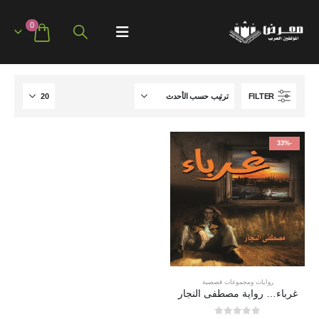
0
FILTER
-33%
روايات ومجموعات قصصية
غرباء… رواية مصطفى النجار