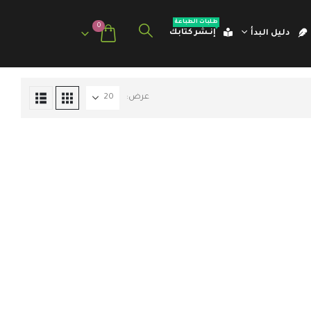
طلبات الطباعة
0
إنـشر كتابك
دليل البدأ
عرض: