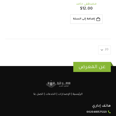
out of 5
0
مصطفي حامد
$
12.00
إضافة إلى السلة
عن المعرض
الرئيسية
|
الإصدارات
|
الخدمات
|
اتصل بنا
هاتف إداري
0020483571223