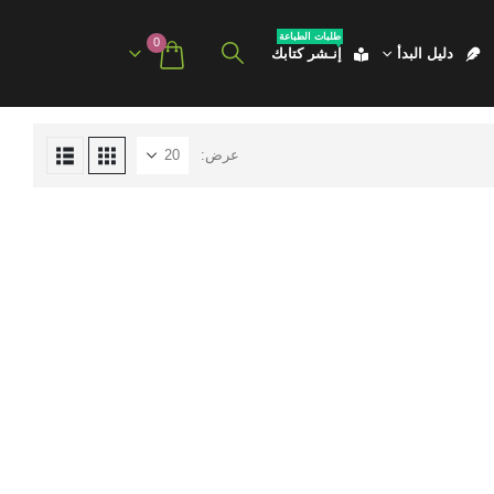
طلبات الطباعة
0
دليل البدأ
إنـشر كتابك
عرض: