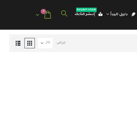
طلبات الطباعة
0
إنـشر كتابك
دليل البدأ
عرض: