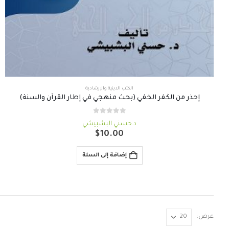
الكتب الدينية والإرشادية
إحذر من الكٌفر الخفي (بحث منهجي في إطار القرآن والسنة)
out of 5
0
د.حسني البشبيشي
$
10.00
إضافة إلى السلة
عرض: